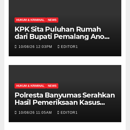
HUKUM & KRIMINAL
NEWS
KPK Sita Puluhan Rumah
dari Bupati Pemalang Anom
Widiyantoro
10/08/26 12:03PM
EDITOR1
HUKUM & KRIMINAL
NEWS
Polresta Banyumas Serahkan
Hasil Pemeriksaan Kasus
Kematian Sutrimo ke Polda
10/08/26 11:05AM
EDITOR1
Metro Jaya