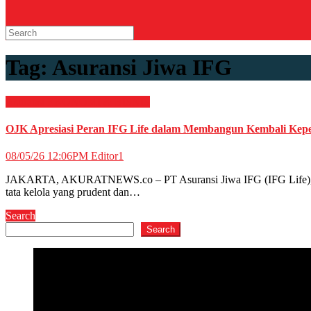
Tag:
Asuransi Jiwa IFG
Asuransi
EKONOMI & BISNIS
OJK Apresiasi Peran IFG Life dalam Membangun Kembali Kepe
08/05/26 12:06PM
Editor1
JAKARTA, AKURATNEWS.co – PT Asuransi Jiwa IFG (IFG Life), anggo
tata kelola yang prudent dan…
Search
Search