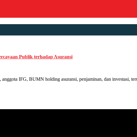
rcayaan Publik terhadap Asuransi
ta IFG, BUMN holding asuransi, penjaminan, dan investasi, terus 