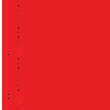
Nasional
Internasional
Politik
Hukum & Kriminal
Kesehatan
Pendidikan
Peristiwa
Militer
Kepolisian
Industri
Energi
Perikanan & Kelautan
EKONOMI & BISNIS
Asuransi
Finance
Koperasi
Perbankan
Pertanian & Perkebunan
UMKM
Perikanan
PROPERTY
Megapolitan
GAYA HIDUP
Aksesoris
Busana