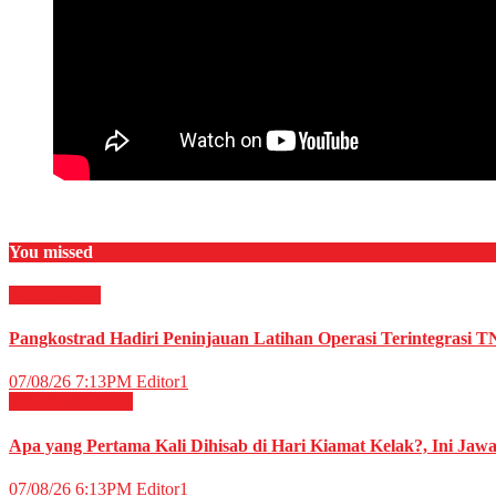
You missed
Militer
News
Pangkostrad Hadiri Peninjauan Latihan Operasi Terintegrasi T
07/08/26 7:13PM
Editor1
RELIGI ISLAMI
Apa yang Pertama Kali Dihisab di Hari Kiamat Kelak?, Ini Jaw
07/08/26 6:13PM
Editor1