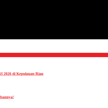
NI 2026 di Kepulauan Riau
abannya!