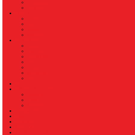
Kecantikan
Hangout
HIBURAN
Budaya
Film & TV
Musik
Selebriti
OLAHRAGA
Basket
Bela Diri
Bulutangkis
Formula1
MotoGP
Sepak Bola
Voli
TELCO
WISATA & KULINER
Destinasi
Hotel
Restoran
OTOMOTIF
Opini
Voicemagz
RAGAM
RELIGI ISLAMI