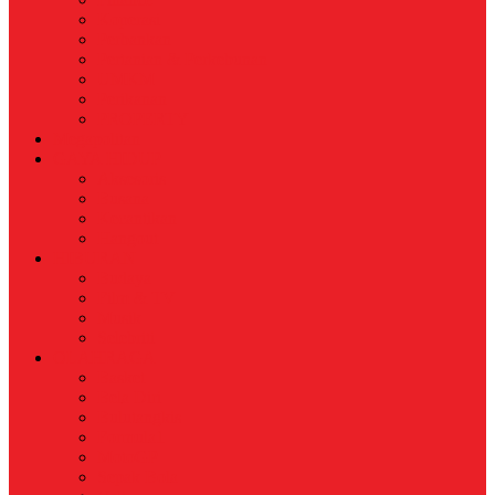
Koperasi
Perbankan
Pertanian & Perkebunan
UMKM
Perikanan
PROPERTY
Megapolitan
GAYA HIDUP
Aksesoris
Busana
Kecantikan
Hangout
HIBURAN
Budaya
Film & TV
Musik
Selebriti
OLAHRAGA
Basket
Bela Diri
Bulutangkis
Formula1
MotoGP
Sepak Bola