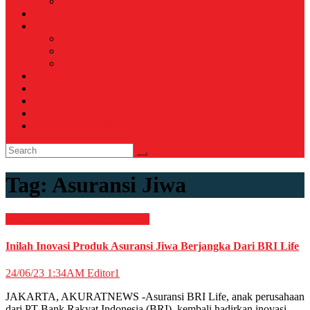
Voli
TELCO
WISATA & KULINER
Destinasi
Hotel
Restoran
OTOMOTIF
Opini
Voicemagz
RAGAM
RELIGI ISLAMI
Tag:
Asuransi Jiwa
Asuransi
EKONOMI & BISNIS
Inilah Inovasi Produk Asuransi Jiwa Berjangka Dari BRI Life
24/06/23 1:34AM
Editor1
JAKARTA, AKURATNEWS -Asuransi BRI Life, anak perusahaan
dari PT Bank Rakyat Indonesia (BRI), kembali hadirkan inovasi