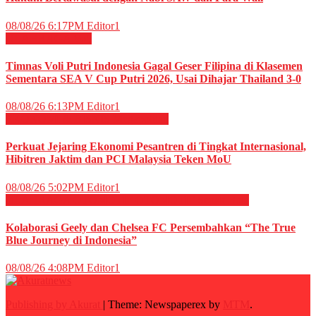
08/08/26 6:17PM
Editor1
OLAHRAGA
Voli
Timnas Voli Putri Indonesia Gagal Geser Filipina di Klasemen
Sementara SEA V Cup Putri 2026, Usai Dihajar Thailand 3-0
08/08/26 6:13PM
Editor1
EKONOMI & BISNIS
Megapolitan
Perkuat Jejaring Ekonomi Pesantren di Tingkat Internasional,
Hibitren Jaktim dan PCI Malaysia Teken MoU
08/08/26 5:02PM
Editor1
OLAHRAGA
OTOMOTIF
OTOMOTIF
Sepak Bola
Kolaborasi Geely dan Chelsea FC Persembahkan “The True
Blue Journey di Indonesia”
08/08/26 4:08PM
Editor1
Publishing by Akurat
|
Theme: Newspaperex by
MTM
.