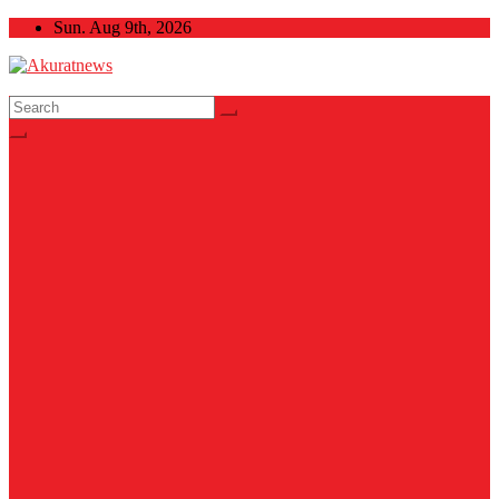
Skip
Sun. Aug 9th, 2026
to
content
Akuratnews
Informatif, Edukatif dan Inspiratif