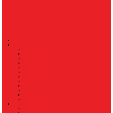
News
Nasional
Internasional
Politik
Hukum & Kriminal
Kesehatan
Pendidikan
Peristiwa
Militer
Kepolisian
Industri
Energi
Perikanan & Kelautan
EKONOMI & BISNIS
Asuransi
Finance