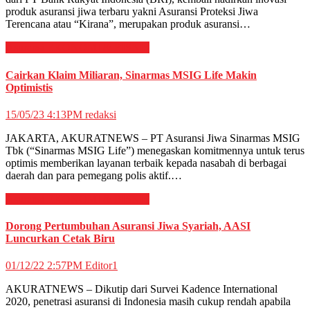
produk asuransi jiwa terbaru yakni Asuransi Proteksi Jiwa
Terencana atau “Kirana”, merupakan produk asuransi…
Asuransi
EKONOMI & BISNIS
Cairkan Klaim Miliaran, Sinarmas MSIG Life Makin
Optimistis
15/05/23 4:13PM
redaksi
JAKARTA, AKURATNEWS – PT Asuransi Jiwa Sinarmas MSIG
Tbk (“Sinarmas MSIG Life”) menegaskan komitmennya untuk terus
optimis memberikan layanan terbaik kepada nasabah di berbagai
daerah dan para pemegang polis aktif.…
Asuransi
EKONOMI & BISNIS
Dorong Pertumbuhan Asuransi Jiwa Syariah, AASI
Luncurkan Cetak Biru
01/12/22 2:57PM
Editor1
AKURATNEWS – Dikutip dari Survei Kadence International
2020, penetrasi asuransi di Indonesia masih cukup rendah apabila