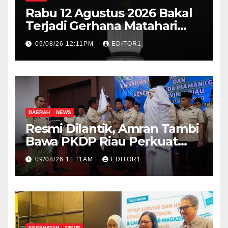
Rabu 12 Agustus 2026 Bakal
Terjadi Gerhana Matahari
Total, Ini Wilayah yang
09/08/26 12:11PM
EDITOR1
Dilintasi
DAERAH
NEWS
Resmi Dilantik, Amran Tambi
Bawa PKDP Riau Perkuat
Persatuan Perantau Piaman
09/08/26 11:11AM
EDITOR1
KESEHATAN
NEWS