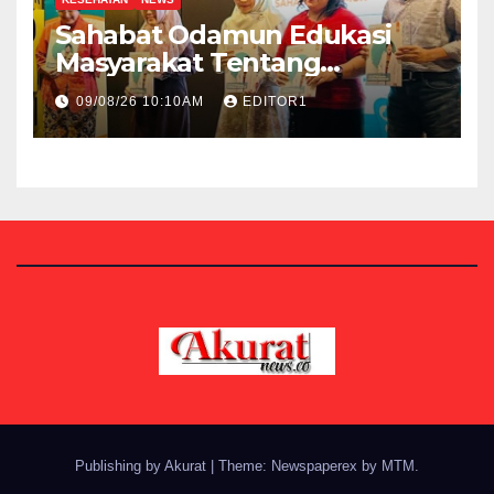
Sahabat Odamun Edukasi
Masyarakat Tentang
Penyakit Autoimun
09/08/26 10:10AM
EDITOR1
Publishing by Akurat
|
Theme: Newspaperex by
MTM
.