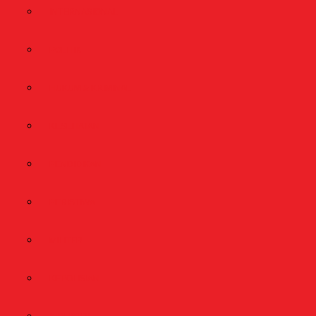
INTERNASIONAL
POLITIK
HUKUM & KRIMINAL
KESEHATAN
PENDIDIKAN
PERISTIWA
MILITER
KEPOLISIAN