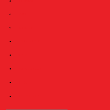
DESTINASI
HOTEL
RESTORAN
OTOMOTIF
OPINI
VOICEMAGZ
RAGAM
RELIGI ISLAMI