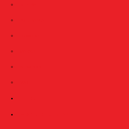
BELA DIRI
BULUTANGKIS
FORMULA1
MOTOGP
SEPAK BOLA
VOLI
TELCO
WISATA & KULINER