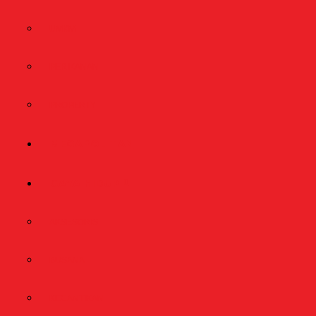
UMKM
PERIKANAN
PROPERTY
MEGAPOLITAN
GAYA HIDUP
AKSESORIS
BUSANA
KECANTIKAN