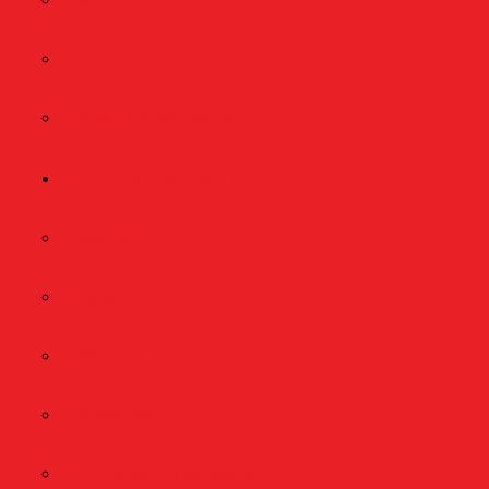
INDUSTRI
ENERGI
PERIKANAN & KELAUTAN
EKONOMI & BISNIS
ASURANSI
FINANCE
KOPERASI
PERBANKAN
PERTANIAN & PERKEBUNAN