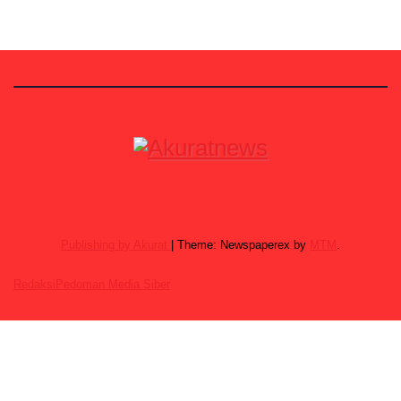
Publishing by Akurat
|
Theme: Newspaperex by
MTM
.
Redaksi
Pedoman Media Siber