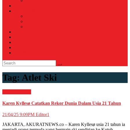
Voli
TELCO
WISATA & KULINER
Destinasi
Hotel
Restoran
OTOMOTIF
Opini
Voicemagz
RAGAM
RELIGI ISLAMI
Tag:
Atlet Ski
News
Peristiwa
Karen Kyllesø Catatkan Rekor Dunia Dalam Usia 21 Tahun
21/04/25 9:09PM
Editor1
JAKARTA, AKURATNEWS.co – Karen Kyllesø usia 21 tahun ia
menjadi orang termuda yang bermain ski sendirian ke Kutub