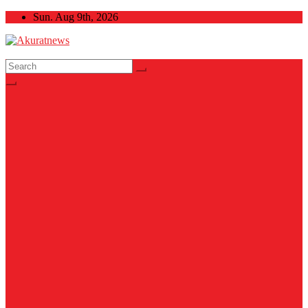
Skip
Sun. Aug 9th, 2026
to
content
Akuratnews
Informatif, Edukatif dan Inspiratif