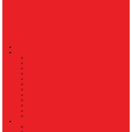
News
Nasional
Internasional
Politik
Hukum & Kriminal
Kesehatan
Pendidikan
Peristiwa
Militer
Kepolisian
Industri
Energi
Perikanan & Kelautan
EKONOMI & BISNIS
Asuransi
Finance