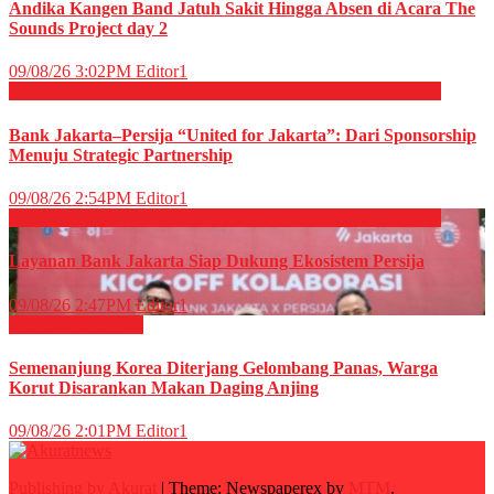
Andika Kangen Band Jatuh Sakit Hingga Absen di Acara The
Sounds Project day 2
09/08/26 3:02PM
Editor1
EKONOMI & BISNIS
OLAHRAGA
Perbankan
Sepak Bola
Bank Jakarta–Persija “United for Jakarta”: Dari Sponsorship
Menuju Strategic Partnership
09/08/26 2:54PM
Editor1
EKONOMI & BISNIS
OLAHRAGA
Perbankan
Sepak Bola
Layanan Bank Jakarta Siap Dukung Ekosistem Persija
09/08/26 2:47PM
Editor1
Internasional
News
Semenanjung Korea Diterjang Gelombang Panas, Warga
Korut Disarankan Makan Daging Anjing
09/08/26 2:01PM
Editor1
Publishing by Akurat
|
Theme: Newspaperex by
MTM
.