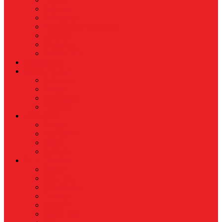
Koperasi
Perbankan
Pertanian & Perkebunan
UMKM
Perikanan
PROPERTY
Megapolitan
GAYA HIDUP
Aksesoris
Busana
Kecantikan
Hangout
HIBURAN
Budaya
Film & TV
Musik
Selebriti
OLAHRAGA
Basket
Bela Diri
Bulutangkis
Formula1
MotoGP
Sepak Bola