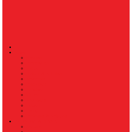
News
Nasional
Internasional
Politik
Hukum & Kriminal
Kesehatan
Pendidikan
Peristiwa
Militer
Kepolisian
Industri
Energi
Perikanan & Kelautan
EKONOMI & BISNIS
Asuransi
Finance