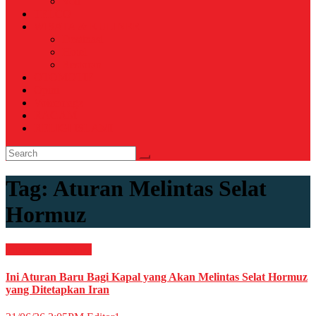
Voli
TELCO
WISATA & KULINER
Destinasi
Hotel
Restoran
OTOMOTIF
Opini
Voicemagz
RAGAM
RELIGI ISLAMI
Tag:
Aturan Melintas Selat
Hormuz
Internasional
News
Ini Aturan Baru Bagi Kapal yang Akan Melintas Selat Hormuz
yang Ditetapkan Iran