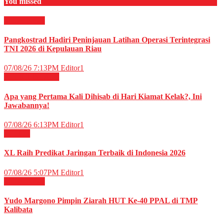
You missed
Militer
News
Pangkostrad Hadiri Peninjauan Latihan Operasi Terintegrasi
TNI 2026 di Kepulauan Riau
07/08/26 7:13PM
Editor1
RELIGI ISLAMI
Apa yang Pertama Kali Dihisab di Hari Kiamat Kelak?, Ini
Jawabannya!
07/08/26 6:13PM
Editor1
TELCO
XL Raih Predikat Jaringan Terbaik di Indonesia 2026
07/08/26 5:07PM
Editor1
Militer
News
Yudo Margono Pimpin Ziarah HUT Ke-40 PPAL di TMP
Kalibata