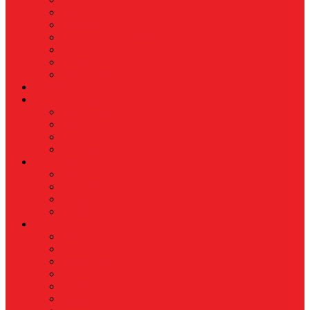
Koperasi
Perbankan
Pertanian & Perkebunan
UMKM
Perikanan
PROPERTY
Megapolitan
GAYA HIDUP
Aksesoris
Busana
Kecantikan
Hangout
HIBURAN
Budaya
Film & TV
Musik
Selebriti
OLAHRAGA
Basket
Bela Diri
Bulutangkis
Formula1
MotoGP
Sepak Bola