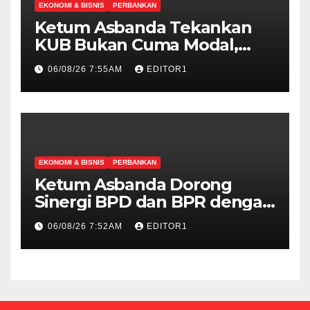
EKONOMI & BISNIS
PERBANKAN
Ketum Asbanda Tekankan
KUB Bukan Cuma Modal,
Tetapi Sinergi IT dan SDM
06/08/26 7:55AM
EDITOR1
EKONOMI & BISNIS
PERBANKAN
Ketum Asbanda Dorong
Sinergi BPD dan BPR dengan
Mitigasi Risiko Ketat
06/08/26 7:52AM
EDITOR1