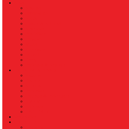
News
Nasional
Internasional
Politik
Hukum & Kriminal
Kesehatan
Pendidikan
Peristiwa
Militer
Kepolisian
Industri
Energi
Perikanan & Kelautan
EKONOMI & BISNIS
Asuransi
Finance
Koperasi
Perbankan
Pertanian & Perkebunan
UMKM
Perikanan
PROPERTY
Megapolitan
GAYA HIDUP
Aksesoris