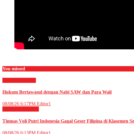
You missed
RELIGI ISLAMI
Hukum Bertawasul dengan Nabi SAW dan Para Wali
08/08/26 6:17PM
Editor1
OLAHRAGA
Voli
Timnas Voli Putri Indonesia Gagal Geser Filipina di Klasemen 
08/08/26 6:13PM
Editor1