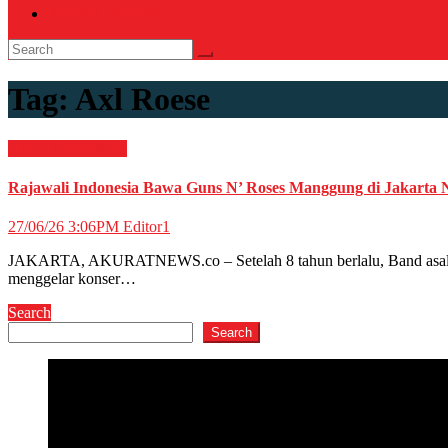
RELIGI ISLAMI
Tag:
Axl Roese
HIBURAN
Musik
Rajawali Indonesia Bawa Guns N’ Roses Manggung di Jakarta
27/06/26 3:06PM
Editor1
JAKARTA, AKURATNEWS.co – Setelah 8 tahun berlalu, Band asal Ame
menggelar konser…
Search
Search