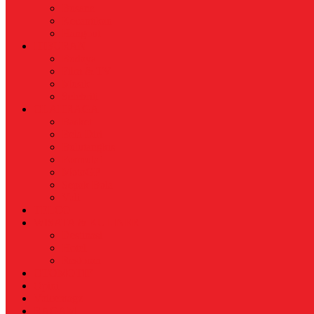
Busana
Kecantikan
Hangout
HIBURAN
Budaya
Film & TV
Musik
Selebriti
OLAHRAGA
Basket
Bela Diri
Bulutangkis
Formula1
MotoGP
Sepak Bola
Voli
TELCO
WISATA & KULINER
Destinasi
Hotel
Restoran
OTOMOTIF
Opini
Voicemagz
RAGAM