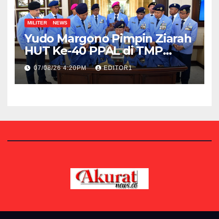
MILITER
NEWS
Yudo Margono Pimpin Ziarah
HUT Ke-40 PPAL di TMP
Kalibata
07/08/26 4:20PM
EDITOR1