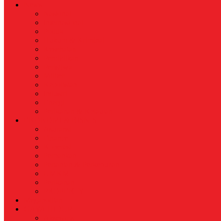
News
Nasional
Internasional
Politik
Hukum & Kriminal
Kesehatan
Pendidikan
Peristiwa
Militer
Kepolisian
Industri
Energi
Perikanan & Kelautan
EKONOMI & BISNIS
Asuransi
Finance
Koperasi
Perbankan
Pertanian & Perkebunan
UMKM
Perikanan
PROPERTY
Megapolitan
GAYA HIDUP
Aksesoris