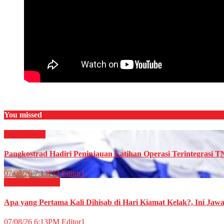
You missed
Militer
News
Pangkostrad Hadiri Peninjauan Latihan Operasi Terintegrasi T
07/08/26 7:13PM
Editor1
RELIGI ISLAMI
Apa yang Pertama Kali Dihisab di Hari Kiamat Kelak?, Ini Jaw
07/08/26 6:13PM
Editor1