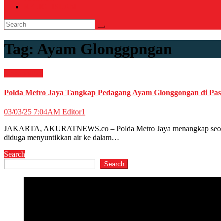
RELIGI ISLAMI
Tag:
Ayam Glonggpngan
Megapolitan
Polda Metro Jaya Tangkap Pedagang Ayam Glonggongan di Pa
03/03/25 7:04AM
Editor1
JAKARTA, AKURATNEWS.co – Polda Metro Jaya menangkap seorang pe
diduga menyuntikkan air ke dalam…
Search
Search