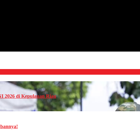
NI 2026 di Kepulauan Riau
abannya!