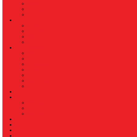
Busana
Kecantikan
Hangout
HIBURAN
Budaya
Film & TV
Musik
Selebriti
OLAHRAGA
Basket
Bela Diri
Bulutangkis
Formula1
MotoGP
Sepak Bola
Voli
TELCO
WISATA & KULINER
Destinasi
Hotel
Restoran
OTOMOTIF
Opini
Voicemagz
RAGAM