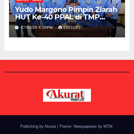
Yudo Margono Pimpin Ziarah
HUT Ke-40 PPAL di TMP
Kalibata
07/08/26 4:20PM
EDITOR1
Publishing by Akurat
|
Theme: Newspaperex by
MTM
.