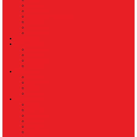
Koperasi
Perbankan
Pertanian & Perkebunan
UMKM
Perikanan
PROPERTY
Megapolitan
GAYA HIDUP
Aksesoris
Busana
Kecantikan
Hangout
HIBURAN
Budaya
Film & TV
Musik
Selebriti
OLAHRAGA
Basket
Bela Diri
Bulutangkis
Formula1
MotoGP
Sepak Bola