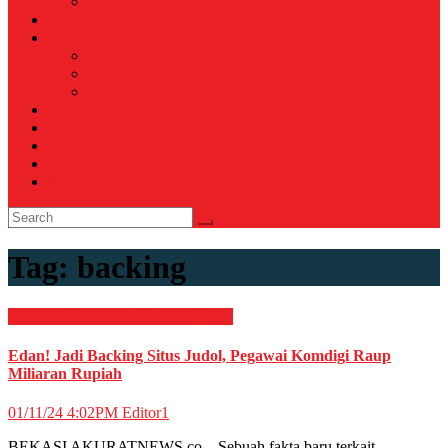
Voli
TELCO
WISATA & KULINER
Destinasi
Hotel
Restoran
OTOMOTIF
Opini
Voicemagz
RAGAM
RELIGI ISLAMI
Tag:
backing
Hukum & Kriminal
Nasional
News
Edan! Jadi Backing Situs Judol, Pegawai Komdigi Raup
Miliaran Rupiah
01/11/24 4:02PM
Editor1
BEKASI AKURATNEWS.co – Sebuah fakta baru terkait