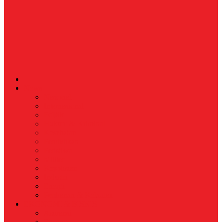
News
Nasional
Internasional
Politik
Hukum & Kriminal
Kesehatan
Pendidikan
Peristiwa
Militer
Kepolisian
Industri
Energi
Perikanan & Kelautan
EKONOMI & BISNIS
Asuransi
Finance