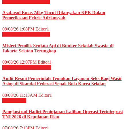
Hukum & Kriminal
News
Asal-usul Emas 74kg Turut Ditanyakan KPK Dalam
Pemeriksaan Febrie Adriansyah
08/08/26 1:08PM
Editor1
Hukum & Kriminal
News
Misteri Pemilik Senjata Api di Bunker Sekolah Swasta di
Jakarta Selatan Terungkap
08/08/26 12:07PM
Editor1
OLAHRAGA
Sepak Bola
Audit Resmi Pemerintah Temukan Layanan Seks Bagi Wasit
Asing di Skandal Federasi Sepak Bola Korea Selatan
08/08/26 11:13AM
Editor1
Militer
News
Pangkostrad Hadiri Peninjauan Latihan Operasi Terintegrasi
TNI 2026 di Kepulauan Riau
07/08/26 7:13PM
Editor1