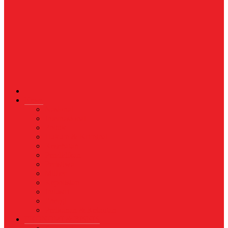
News
Nasional
Internasional
Politik
Hukum & Kriminal
Kesehatan
Pendidikan
Peristiwa
Militer
Kepolisian
Industri
Energi
Perikanan & Kelautan
EKONOMI & BISNIS