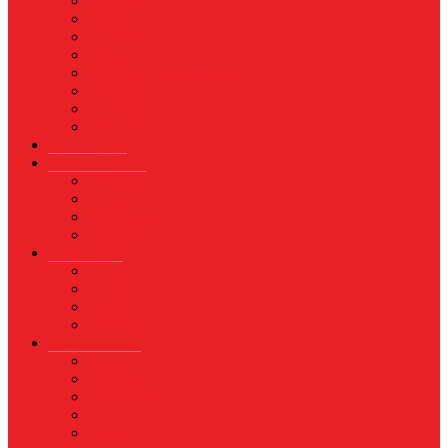
Asuransi
Finance
Koperasi
Perbankan
Pertanian & Perkebunan
UMKM
Perikanan
PROPERTY
Megapolitan
GAYA HIDUP
Aksesoris
Busana
Kecantikan
Hangout
HIBURAN
Budaya
Film & TV
Musik
Selebriti
OLAHRAGA
Basket
Bela Diri
Bulutangkis
Formula1
MotoGP