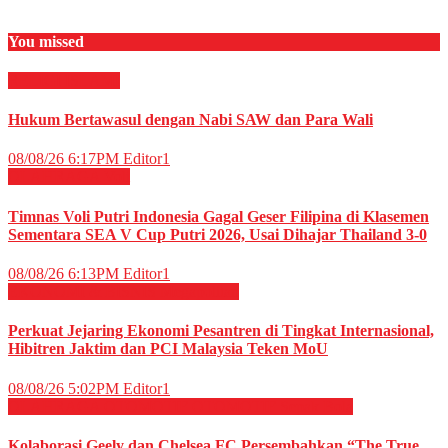
You missed
RELIGI ISLAMI
Hukum Bertawasul dengan Nabi SAW dan Para Wali
08/08/26 6:17PM
Editor1
OLAHRAGA
Voli
Timnas Voli Putri Indonesia Gagal Geser Filipina di Klasemen
Sementara SEA V Cup Putri 2026, Usai Dihajar Thailand 3-0
08/08/26 6:13PM
Editor1
EKONOMI & BISNIS
Megapolitan
Perkuat Jejaring Ekonomi Pesantren di Tingkat Internasional,
Hibitren Jaktim dan PCI Malaysia Teken MoU
08/08/26 5:02PM
Editor1
OLAHRAGA
OTOMOTIF
OTOMOTIF
Sepak Bola
Kolaborasi Geely dan Chelsea FC Persembahkan “The True