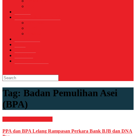
Sepak Bola
Voli
TELCO
WISATA & KULINER
Destinasi
Hotel
Restoran
OTOMOTIF
Opini
Voicemagz
RAGAM
RELIGI ISLAMI
Tag:
Badan Pemulihan Asei
(BPA)
Hukum & Kriminal
News
PPA dan BPA Lelang Rampasan Perkara Bank BJB dan DNA