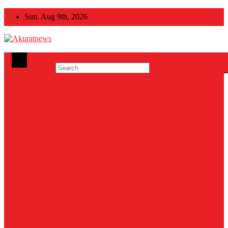
Skip
Sun. Aug 9th, 2026
to
content
Akuratnews
Informatif, Edukatif dan Inspiratif