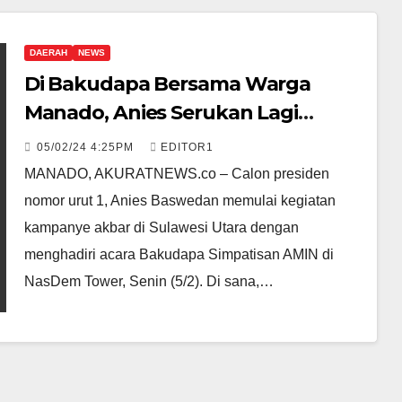
DAERAH
NEWS
Di Bakudapa Bersama Warga
Manado, Anies Serukan Lagi
Negara Harus Cinta pada
05/02/24 4:25PM
EDITOR1
Rakyatnya
MANADO, AKURATNEWS.co – Calon presiden
nomor urut 1, Anies Baswedan memulai kegiatan
kampanye akbar di Sulawesi Utara dengan
menghadiri acara Bakudapa Simpatisan AMIN di
NasDem Tower, Senin (5/2). Di sana,…