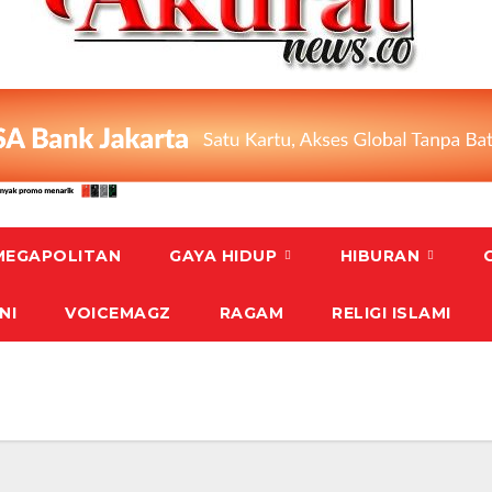
MEGAPOLITAN
GAYA HIDUP
HIBURAN
NI
VOICEMAGZ
RAGAM
RELIGI ISLAMI