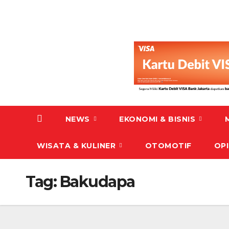
NEWS
EKONOMI & BISNIS
WISATA & KULINER
OTOMOTIF
OPI
Tag:
Bakudapa