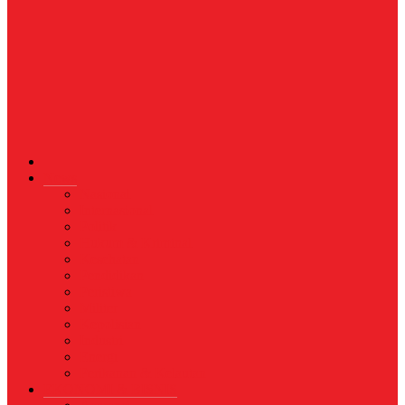
News
Nasional
Internasional
Politik
Hukum & Kriminal
Kesehatan
Pendidikan
Peristiwa
Militer
Kepolisian
Industri
Energi
Perikanan & Kelautan
EKONOMI & BISNIS