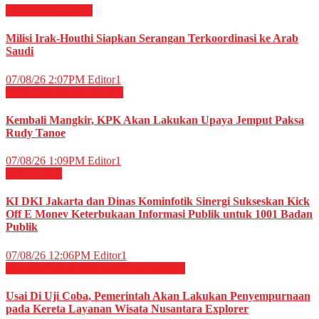
Internasional
News
Milisi Irak-Houthi Siapkan Serangan Terkoordinasi ke Arab
Saudi
07/08/26 2:07PM
Editor1
Hukum & Kriminal
News
Kembali Mangkir, KPK Akan Lakukan Upaya Jemput Paksa
Rudy Tanoe
07/08/26 1:09PM
Editor1
Megapolitan
KI DKI Jakarta dan Dinas Kominfotik Sinergi Sukseskan Kick
Off E Monev Keterbukaan Informasi Publik untuk 1001 Badan
Publik
07/08/26 12:06PM
Editor1
Nasional
News
WISATA & KULINER
Usai Di Uji Coba, Pemerintah Akan Lakukan Penyempurnaan
pada Kereta Layanan Wisata Nusantara Explorer