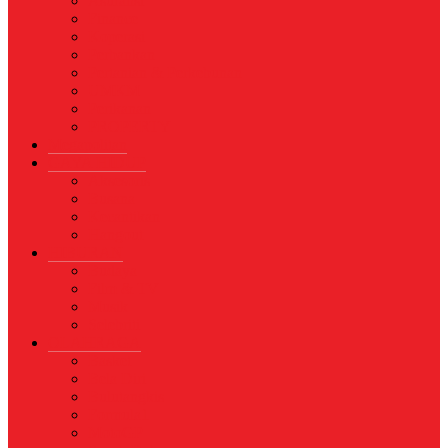
Asuransi
Finance
Koperasi
Perbankan
Pertanian & Perkebunan
UMKM
Perikanan
PROPERTY
Megapolitan
GAYA HIDUP
Aksesoris
Busana
Kecantikan
Hangout
HIBURAN
Budaya
Film & TV
Musik
Selebriti
OLAHRAGA
Basket
Bela Diri
Bulutangkis
Formula1
MotoGP