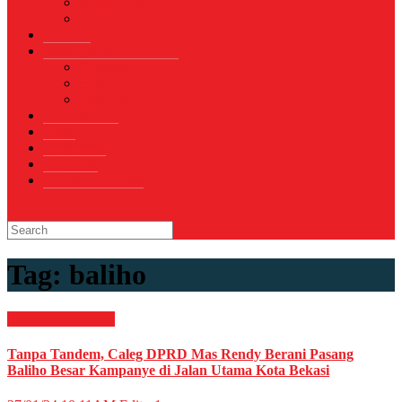
Sepak Bola
Voli
TELCO
WISATA & KULINER
Destinasi
Hotel
Restoran
OTOMOTIF
Opini
Voicemagz
RAGAM
RELIGI ISLAMI
Tag:
baliho
Megapolitan
News
Tanpa Tandem, Caleg DPRD Mas Rendy Berani Pasang
Baliho Besar Kampanye di Jalan Utama Kota Bekasi