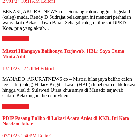
27/01/24 10:11AM
Editor1
BEKASI, AKURATNEWS.co – Seorang calon anggota legislatif
(caleg) muda, Rendy D Sudrajat belakangan ini mencuri perhatian
warga kota Bekasi, Jawa Barat. Sebagai caleg di tingkat DPRD
Kota, pria yang akrab…
Daerah
News
Misteri Hilangnya Balihonya Terjawab, HBL: Saya Cuma
Minta Adil
13/10/23 12:50PM
Editor1
MANADO, AKURATNEWS.co – Misteri hilangnya baliho calon
legislatif (caleg) Hillary Brigitta Lasut (HBL) di beberapa titik lokasi
hingga viral di Sulawesi Utara khususnya di Manado terjawab
sudah. Belakangan, beredar video…
Daerah
News
PDIP Pasang Baliho di Lokasi Acara Anies di KKB, Ini Kata
Nasdem Jabar
07/10/23 1:40PM
Editor1