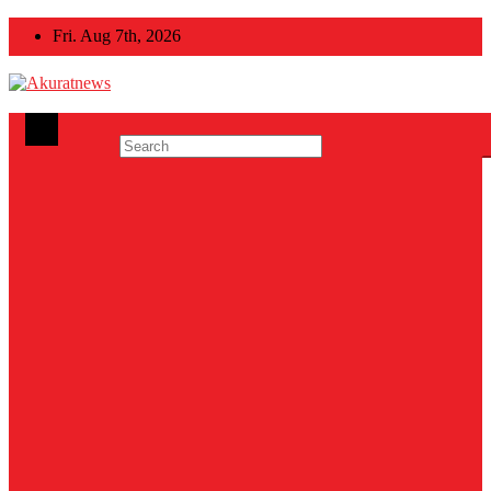
Skip
Fri. Aug 7th, 2026
to
content
Akuratnews
Informatif, Edukatif dan Inspiratif