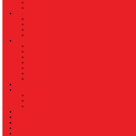
Kecantikan
Hangout
HIBURAN
Budaya
Film & TV
Musik
Selebriti
OLAHRAGA
Basket
Bela Diri
Bulutangkis
Formula1
MotoGP
Sepak Bola
Voli
TELCO
WISATA & KULINER
Destinasi
Hotel
Restoran
OTOMOTIF
Opini
Voicemagz
RAGAM
RELIGI ISLAMI