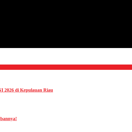
NI 2026 di Kepulauan Riau
abannya!