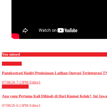
You missed
Militer
News
Pangkostrad Hadiri Peninjauan Latihan Operasi Terintegrasi T
07/08/26 7:13PM
Editor1
RELIGI ISLAMI
Apa yang Pertama Kali Dihisab di Hari Kiamat Kelak?, Ini Jaw
07/08/26 6:13PM
Editor1