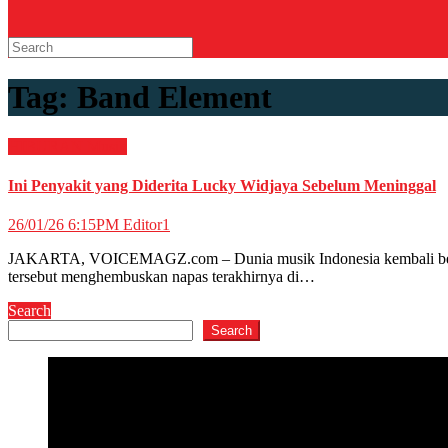
Tag:
Band Element
HIBURAN
Musik
Ini Penyakit yang Diderita Lucky Widjaya Sebelum Meninggal
26/01/26 6:15PM
Editor1
JAKARTA, VOICEMAGZ.com – Dunia musik Indonesia kembali berduk
tersebut menghembuskan napas terakhirnya di…
Search
Search