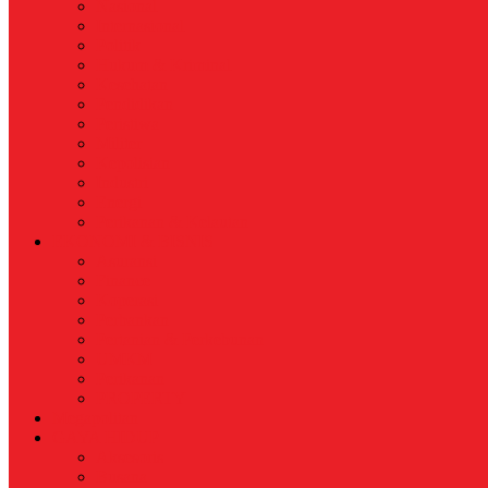
Nasional
Internasional
Politik
Hukum & Kriminal
Kesehatan
Pendidikan
Peristiwa
Militer
Kepolisian
Industri
Energi
Perikanan & Kelautan
EKONOMI & BISNIS
Asuransi
Finance
Koperasi
Perbankan
Pertanian & Perkebunan
UMKM
Perikanan
PROPERTY
Megapolitan
GAYA HIDUP
Aksesoris
Busana