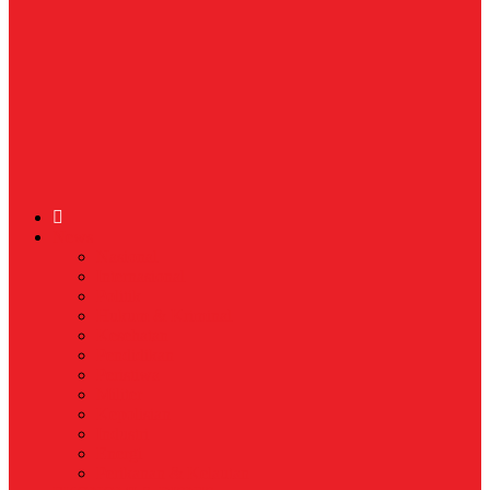
News
Nasional
Internasional
Politik
Hukum & Kriminal
Kesehatan
Pendidikan
Peristiwa
Militer
Kepolisian
Industri
Energi
Perikanan & Kelautan