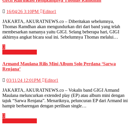
GIGI Klarifikasi Hengkangnya Thomas Ramdhan
16/04/26 3:10PM
Editor1
JAKARTA, AKURATNEWS.co – Diberitakan sebelumnya,
Thomas Ramdhan akan mengundurkan diri dari band yang telah
membesarkan namanya yaitu GIGI. Selang beberapa hari, GIGI
akhirnya angkat bicara soal ini. Sebelumnya Thomas melalui…
HIBURAN
Musik
Armand Maulana Rilis Mini Album Solo Perdana ‘Sarwa
Renjana’
03/11/24 12:01PM
Editor1
JAKARTA, AKURATNEWS.co – Vokalis band GIGI Armand
Maulana meluncurkan extended play (EP) atau album mini dengan
tajuk “Sarwa Renjana”. Menariknya, peluncuran EP dari Armand ini
hampir berbarengan dengan perilisan single…
HIBURAN
Musik