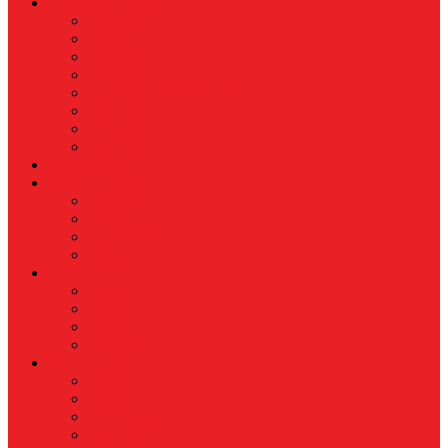
EKONOMI & BISNIS
Asuransi
Finance
Koperasi
Perbankan
Pertanian & Perkebunan
UMKM
Perikanan
PROPERTY
Megapolitan
GAYA HIDUP
Aksesoris
Busana
Kecantikan
Hangout
HIBURAN
Budaya
Film & TV
Musik
Selebriti
OLAHRAGA
Basket
Bela Diri
Bulutangkis
Formula1