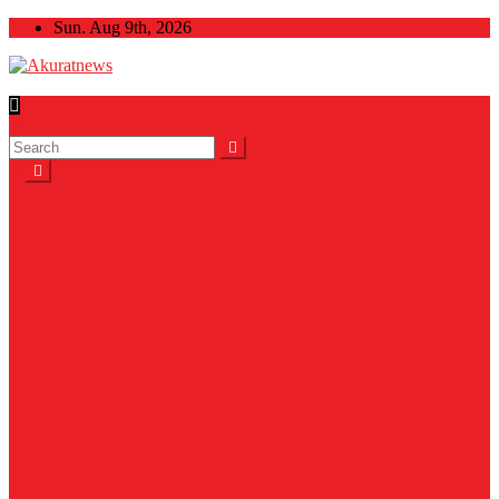
Skip
Sun. Aug 9th, 2026
to
content
Akuratnews
Informatif, Edukatif dan Inspiratif