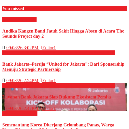
You missed
HIBURAN
Musik
Andika Kangen Band Jatuh Sakit Hingga Absen di Acara The
Sounds Project day 2
09/08/26 3:02PM
Editor1
EKONOMI & BISNIS
OLAHRAGA
Perbankan
Sepak Bola
Bank Jakarta–Persija “United for Jakarta”: Dari Sponsorship
Menuju Strategic Partnership
09/08/26 2:54PM
Editor1
EKONOMI & BISNIS
OLAHRAGA
Perbankan
Sepak Bola
Layanan Bank Jakarta Siap Dukung Ekosistem Persija
09/08/26 2:47PM
Editor1
Internasional
News
Semenanjung Korea Diterjang Gelombang Panas, Warga