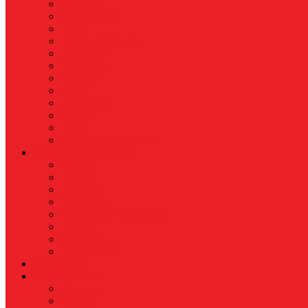
Nasional
Internasional
Politik
Hukum & Kriminal
Kesehatan
Pendidikan
Peristiwa
Militer
Kepolisian
Industri
Energi
Perikanan & Kelautan
EKONOMI & BISNIS
Asuransi
Finance
Koperasi
Perbankan
Pertanian & Perkebunan
UMKM
Perikanan
PROPERTY
Megapolitan
GAYA HIDUP
Aksesoris
Busana