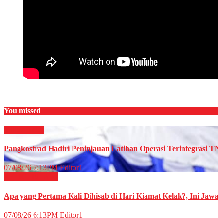
You missed
Militer
News
Pangkostrad Hadiri Peninjauan Latihan Operasi Terintegrasi T
07/08/26 7:13PM
Editor1
RELIGI ISLAMI
Apa yang Pertama Kali Dihisab di Hari Kiamat Kelak?, Ini Jaw
07/08/26 6:13PM
Editor1