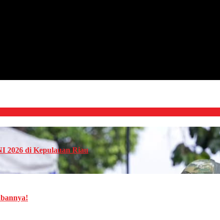
NI 2026 di Kepulauan Riau
abannya!