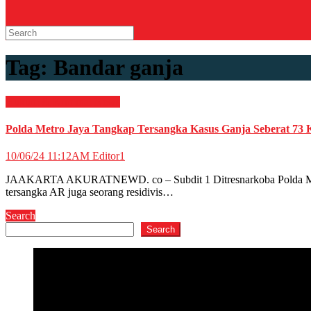
Tag:
Bandar ganja
Hukum & Kriminal
News
Polda Metro Jaya Tangkap Tersangka Kasus Ganja Seberat 73 
10/06/24 11:12AM
Editor1
JAAKARTA AKURATNEWD. co – Subdit 1 Ditresnarkoba Polda Metro
tersangka AR juga seorang residivis…
Search
Search