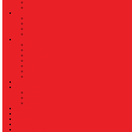
Kecantikan
Hangout
HIBURAN
Budaya
Film & TV
Musik
Selebriti
OLAHRAGA
Basket
Bela Diri
Bulutangkis
Formula1
MotoGP
Sepak Bola
Voli
TELCO
WISATA & KULINER
Destinasi
Hotel
Restoran
OTOMOTIF
Opini
Voicemagz
RAGAM
RELIGI ISLAMI