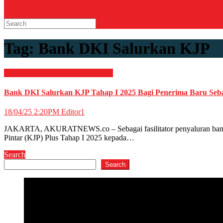
Tag:
Bank DKI Salurkan KJP
EKONOMI & BISNIS
Perbankan
Bank DKI Salurkan KJP Tahap I 2025 Bagi Penerima Baru Seb
18/04/25 2:20PM
Editor1
JAKARTA, AKURATNEWS.co – Sebagai fasilitator penyaluran bantuan
Pintar (KJP) Plus Tahap I 2025 kepada…
Search
Search