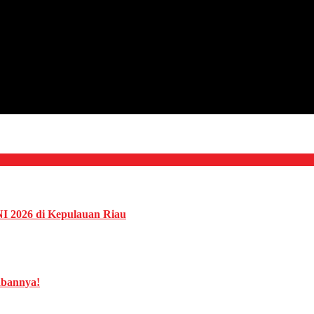
NI 2026 di Kepulauan Riau
abannya!