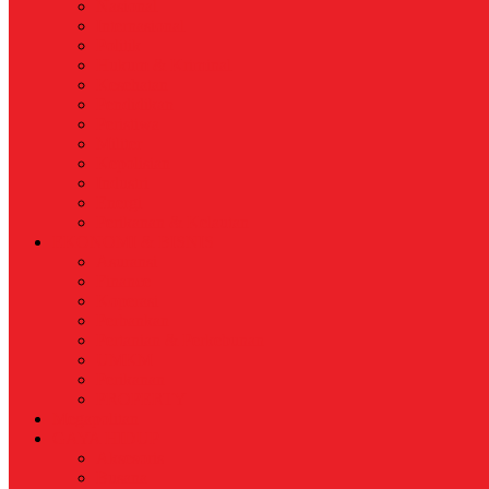
Nasional
Internasional
Politik
Hukum & Kriminal
Kesehatan
Pendidikan
Peristiwa
Militer
Kepolisian
Industri
Energi
Perikanan & Kelautan
EKONOMI & BISNIS
Asuransi
Finance
Koperasi
Perbankan
Pertanian & Perkebunan
UMKM
Perikanan
PROPERTY
Megapolitan
GAYA HIDUP
Aksesoris
Busana