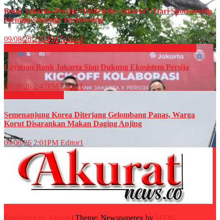
Bank Jakarta–Persija “United for Jakarta”: Dari Sponsorship
Menuju Strategic Partnership
09/08/26 2:54PM
Editor1
EKONOMI & BISNIS
OLAHRAGA
Perbankan
Sepak Bola
Layanan Bank Jakarta Siap Dukung Ekosistem Persija
09/08/26 2:47PM
Editor1
Internasional
News
Semenanjung Korea Diterjang Gelombang Panas, Warga
Korut Disarankan Makan Daging Anjing
09/08/26 2:01PM
Editor1
Publishing by Akurat
|
Theme: Newspaperex by
MTM
.