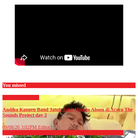
You missed
HIBURAN
Musik
Andika Kangen Band Jatuh Sakit Hingga Absen di Acara The
Sounds Project day 2
09/08/26 3:02PM
Editor1
EKONOMI & BISNIS
OLAHRAGA
Perbankan
Sepak Bola