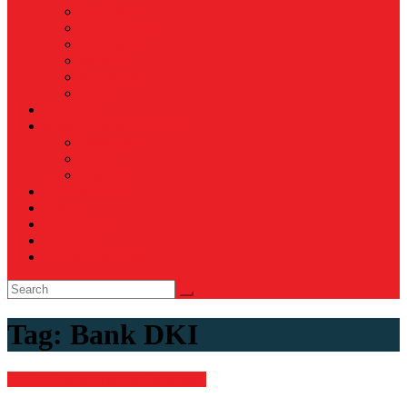
Bela Diri
Bulutangkis
Formula1
MotoGP
Sepak Bola
Voli
TELCO
WISATA & KULINER
Destinasi
Hotel
Restoran
OTOMOTIF
Opini
Voicemagz
RAGAM
RELIGI ISLAMI
Tag:
Bank DKI
EKONOMI & BISNIS
Perbankan