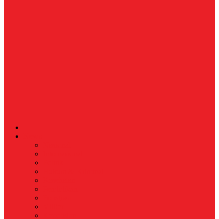
News
Nasional
Internasional
Politik
Hukum & Kriminal
Kesehatan
Pendidikan
Peristiwa
Militer
Kepolisian