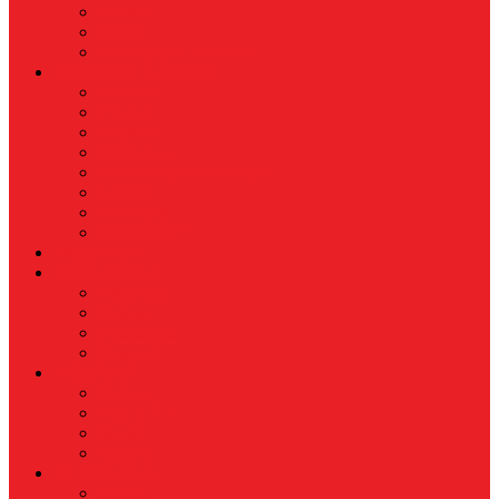
Industri
Energi
Perikanan & Kelautan
EKONOMI & BISNIS
Asuransi
Finance
Koperasi
Perbankan
Pertanian & Perkebunan
UMKM
Perikanan
PROPERTY
Megapolitan
GAYA HIDUP
Aksesoris
Busana
Kecantikan
Hangout
HIBURAN
Budaya
Film & TV
Musik
Selebriti
OLAHRAGA
Basket