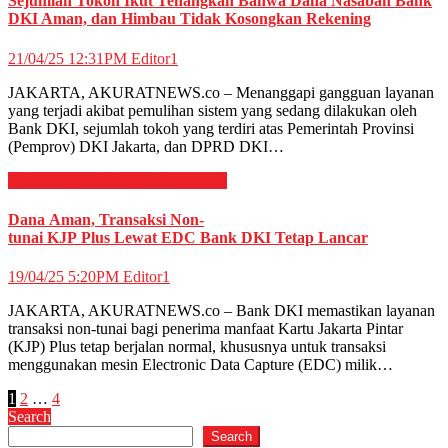
Sejumlah Tokoh Ikut Tenangkan Bahwa Dana Nasabah Bank
DKI Aman, dan Himbau Tidak Kosongkan Rekening
21/04/25 12:31PM
Editor1
JAKARTA, AKURATNEWS.co – Menanggapi gangguan layanan
yang terjadi akibat pemulihan sistem yang sedang dilakukan oleh
Bank DKI, sejumlah tokoh yang terdiri atas Pemerintah Provinsi
(Pemprov) DKI Jakarta, dan DPRD DKI…
EKONOMI & BISNIS
Perbankan
Dana Aman, Transaksi Non-
tunai KJP Plus Lewat EDC Bank DKI Tetap Lancar
19/04/25 5:20PM
Editor1
JAKARTA, AKURATNEWS.co – Bank DKI memastikan layanan
transaksi non-tunai bagi penerima manfaat Kartu Jakarta Pintar
(KJP) Plus tetap berjalan normal, khususnya untuk transaksi
menggunakan mesin Electronic Data Capture (EDC) milik…
Posts
1
2
…
4
Search
pagination
Search