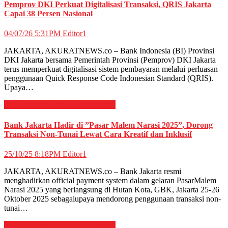
Pemprov DKI Perkuat Digitalisasi Transaksi, QRIS Jakarta
Capai 38 Persen Nasional
04/07/26 5:31PM
Editor1
JAKARTA, AKURATNEWS.co – Bank Indonesia (BI) Provinsi
DKI Jakarta bersama Pemerintah Provinsi (Pemprov) DKI Jakarta
terus memperkuat digitalisasi sistem pembayaran melalui perluasan
penggunaan Quick Response Code Indonesian Standard (QRIS).
Upaya…
EKONOMI & BISNIS
Perbankan
Bank Jakarta Hadir di ”Pasar Malem Narasi 2025”, Dorong
Transaksi Non-Tunai Lewat Cara Kreatif dan Inklusif
25/10/25 8:18PM
Editor1
JAKARTA, AKURATNEWS.co – Bank Jakarta resmi
menghadirkan official payment system dalam gelaran PasarMalem
Narasi 2025 yang berlangsung di Hutan Kota, GBK, Jakarta 25-26
Oktober 2025 sebagaiupaya mendorong penggunaan transaksi non-
tunai…
EKONOMI & BISNIS
Perbankan