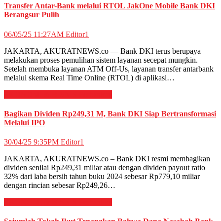
Transfer Antar-Bank melalui RTOL JakOne Mobile Bank DKI
Berangsur Pulih
06/05/25 11:27AM
Editor1
JAKARTA, AKURATNEWS.co — Bank DKI terus berupaya
melakukan proses pemulihan sistem layanan secepat mungkin.
Setelah membuka layanan ATM Off-Us, layanan transfer antarbank
melalui skema Real Time Online (RTOL) di aplikasi…
EKONOMI & BISNIS
Perbankan
Bagikan Dividen Rp249,31 M, Bank DKI Siap Bertransformasi
Melalui IPO
30/04/25 9:35PM
Editor1
JAKARTA, AKURATNEWS.co – Bank DKI resmi membagikan
dividen senilai Rp249,31 miliar atau dengan dividen payout ratio
32% dari laba bersih tahun buku 2024 sebesar Rp779,10 miliar
dengan rincian sebesar Rp249,26…
EKONOMI & BISNIS
Perbankan