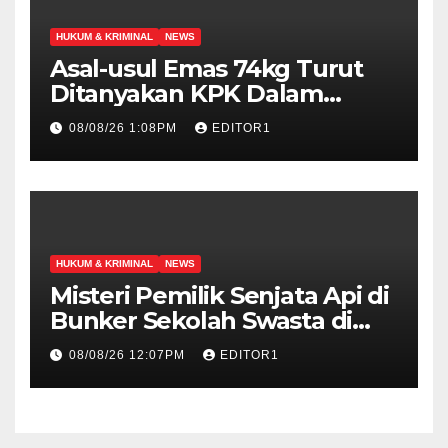
HUKUM & KRIMINAL
NEWS
Asal-usul Emas 74kg Turut
Ditanyakan KPK Dalam
Pemeriksaan Febrie
08/08/26 1:08PM
EDITOR1
Adriansyah
HUKUM & KRIMINAL
NEWS
Misteri Pemilik Senjata Api di
Bunker Sekolah Swasta di
Jakarta Selatan Terungkap
08/08/26 12:07PM
EDITOR1