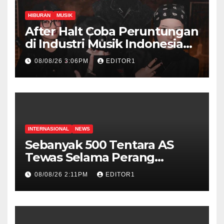
HIBURAN
MUSIK
After Halt Coba Peruntungan
di Industri Musik Indonesia
Lewat Rilis Single Debut
08/08/26 3:06PM
EDITOR1
“Kontraktor”
INTERNASIONAL
NEWS
Sebanyak 500 Tentara AS
Tewas Selama Perang
Melawan Iran
08/08/26 2:11PM
EDITOR1