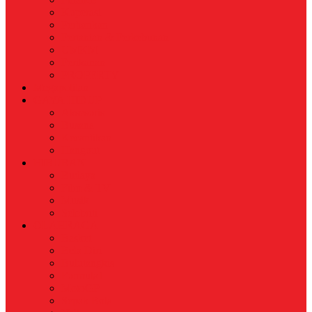
Koperasi
Perbankan
Pertanian & Perkebunan
UMKM
Perikanan
PROPERTY
Megapolitan
GAYA HIDUP
Aksesoris
Busana
Kecantikan
Hangout
HIBURAN
Budaya
Film & TV
Musik
Selebriti
OLAHRAGA
Basket
Bela Diri
Bulutangkis
Formula1
MotoGP
Sepak Bola