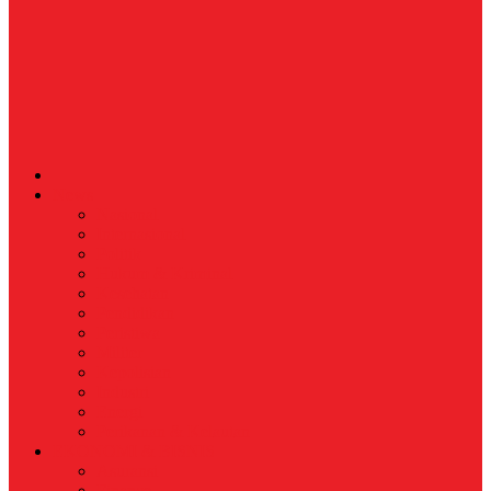
News
Nasional
Internasional
Politik
Hukum & Kriminal
Kesehatan
Pendidikan
Peristiwa
Militer
Kepolisian
Industri
Energi
Perikanan & Kelautan
EKONOMI & BISNIS
Asuransi
Finance