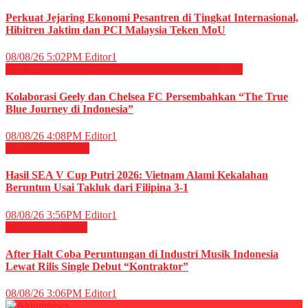
Perkuat Jejaring Ekonomi Pesantren di Tingkat Internasional,
Hibitren Jaktim dan PCI Malaysia Teken MoU
08/08/26 5:02PM
Editor1
OLAHRAGA
OTOMOTIF
OTOMOTIF
Sepak Bola
Kolaborasi Geely dan Chelsea FC Persembahkan “The True
Blue Journey di Indonesia”
08/08/26 4:08PM
Editor1
OLAHRAGA
Voli
Hasil SEA V Cup Putri 2026: Vietnam Alami Kekalahan
Beruntun Usai Takluk dari Filipina 3-1
08/08/26 3:56PM
Editor1
HIBURAN
Musik
After Halt Coba Peruntungan di Industri Musik Indonesia
Lewat Rilis Single Debut “Kontraktor”
08/08/26 3:06PM
Editor1