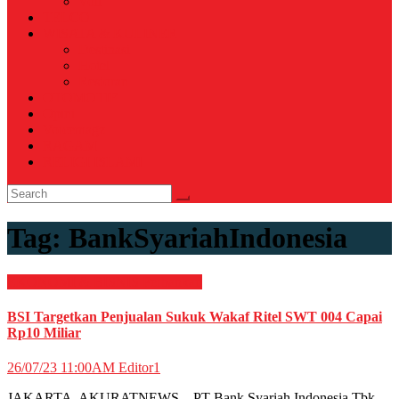
Voli
TELCO
WISATA & KULINER
Destinasi
Hotel
Restoran
OTOMOTIF
Opini
Voicemagz
RAGAM
RELIGI ISLAMI
Tag:
BankSyariahIndonesia
EKONOMI & BISNIS
Perbankan
BSI Targetkan Penjualan Sukuk Wakaf Ritel SWT 004 Capai
Rp10 Miliar
26/07/23 11:00AM
Editor1
JAKARTA, AKURATNEWS – PT Bank Syariah Indonesia Tbk