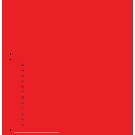
News
Nasional
Internasional
Politik
Hukum & Kriminal
Kesehatan
Pendidikan
Peristiwa
Militer
Kepolisian
Industri
Energi
Perikanan & Kelautan
EKONOMI & BISNIS