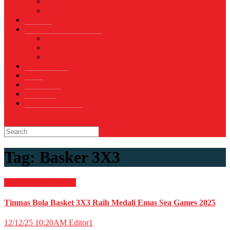
Sepak Bola
Voli
TELCO
WISATA & KULINER
Destinasi
Hotel
Restoran
OTOMOTIF
Opini
Voicemagz
RAGAM
RELIGI ISLAMI
Tag:
Basker 3X3
Basket
OLAHRAGA
Timnas Bola Basket 3X3 Raih Medali Emas Sea Games 2025
12/12/25 10:20AM
Editor1