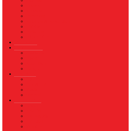
Asuransi
Finance
Koperasi
Perbankan
Pertanian & Perkebunan
UMKM
Perikanan
PROPERTY
Megapolitan
GAYA HIDUP
Aksesoris
Busana
Kecantikan
Hangout
HIBURAN
Budaya
Film & TV
Musik
Selebriti
OLAHRAGA
Basket
Bela Diri
Bulutangkis
Formula1
MotoGP