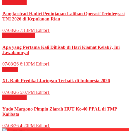
Militer
News
Pangkostrad Hadiri Peninjauan Latihan Operasi Terintegrasi
TNI 2026 di Kepulauan Riau
07/08/26 7:13PM
Editor1
RELIGI ISLAMI
Apa yang Pertama Kali Dihisab di Hari Kiamat Kelak?, Ini
Jawabannya!
07/08/26 6:13PM
Editor1
TELCO
XL Raih Predikat Jaringan Terbaik di Indonesia 2026
07/08/26 5:07PM
Editor1
Militer
News
Yudo Margono Pimpin Ziarah HUT Ke-40 PPAL di TMP
Kalibata
07/08/26 4:20PM
Editor1