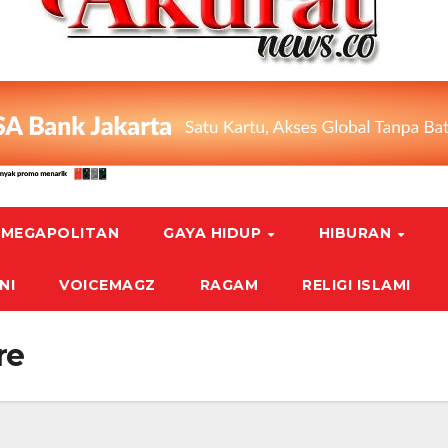
MEGAPOLITAN
GAYA HIDUP
HIBURAN
NI
VOICEMAGZ
RAGAM
RELIGI ISLAMI
re