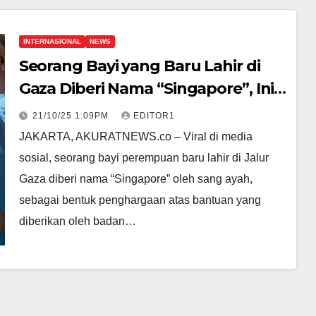
INTERNASIONAL
NEWS
Seorang Bayi yang Baru Lahir di
Gaza Diberi Nama “Singapore”, Ini
Alasan dari Sang Ayah!
21/10/25 1:09PM
EDITOR1
JAKARTA, AKURATNEWS.co – Viral di media
sosial, seorang bayi perempuan baru lahir di Jalur
Gaza diberi nama “Singapore” oleh sang ayah,
sebagai bentuk penghargaan atas bantuan yang
diberikan oleh badan…