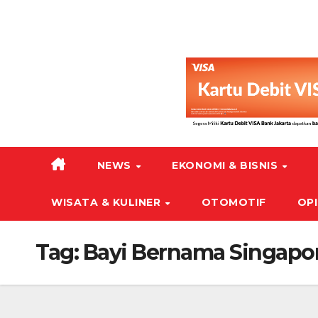
NEWS
EKONOMI & BISNIS
WISATA & KULINER
OTOMOTIF
OPI
Tag:
Bayi Bernama Singapo