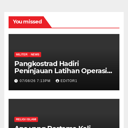
You missed
MILITER
NEWS
Pangkostrad Hadiri
Peninjauan Latihan Operasi
Terintegrasi TNI 2026 di
07/08/26 7:13PM
EDITOR1
Kepulauan Riau
RELIGI ISLAMI