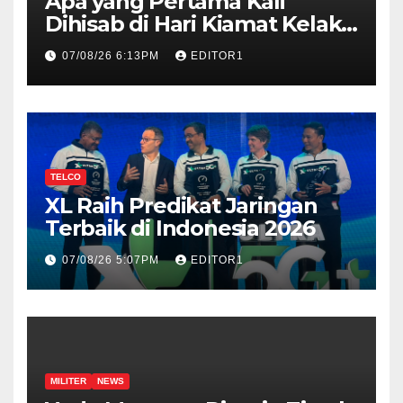
Apa yang Pertama Kali
Dihisab di Hari Kiamat Kelak?,
Ini Jawabannya!
07/08/26 6:13PM
EDITOR1
TELCO
XL Raih Predikat Jaringan
Terbaik di Indonesia 2026
07/08/26 5:07PM
EDITOR1
MILITER
NEWS