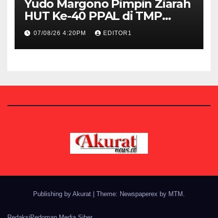
Yudo Margono Pimpin Ziarah
HUT Ke-40 PPAL di TMP
Kalibata
07/08/26 4:20PM
EDITOR1
Publishing by Akurat
|
Theme: Newspaperex by
MTM
.
Redaksi
Pedoman Media Siber