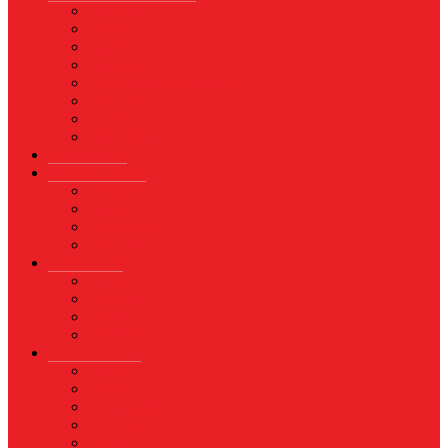
Asuransi
Finance
Koperasi
Perbankan
Pertanian & Perkebunan
UMKM
Perikanan
PROPERTY
Megapolitan
GAYA HIDUP
Aksesoris
Busana
Kecantikan
Hangout
HIBURAN
Budaya
Film & TV
Musik
Selebriti
OLAHRAGA
Basket
Bela Diri
Bulutangkis
Formula1
MotoGP