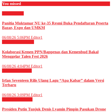
You missed
Daerah
News
Panitia Muktamar NU ke-35 Resmi Buka Pendaftaran Peserta
Bazar, Expo dan UMKM
06/08/26 5:06PM
Editor1
Budaya
HIBURAN
Kolaborasi Kemen PPN/Bappenas dan Kemenbud Bakal
Menggelar Talen Fest 2026
06/08/26 4:04PM
Editor1
HIBURAN
Musik
Irfan Seventeen Rilis Ulang Lagu “Apa Kabar” dalam Versi
Terbaru
06/08/26 3:09PM
Editor1
Internasional
News
Presiden Putin Tunjuk Denis Lyamin Pimpin Pasukan Drone