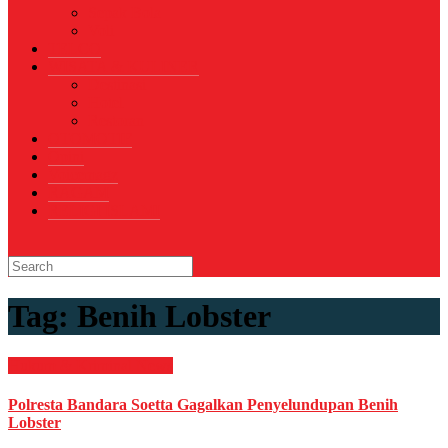
Sepak Bola
Voli
TELCO
WISATA & KULINER
Destinasi
Hotel
Restoran
OTOMOTIF
Opini
Voicemagz
RAGAM
RELIGI ISLAMI
Tag:
Benih Lobster
Hukum & Kriminal
News
Polresta Bandara Soetta Gagalkan Penyelundupan Benih
Lobster