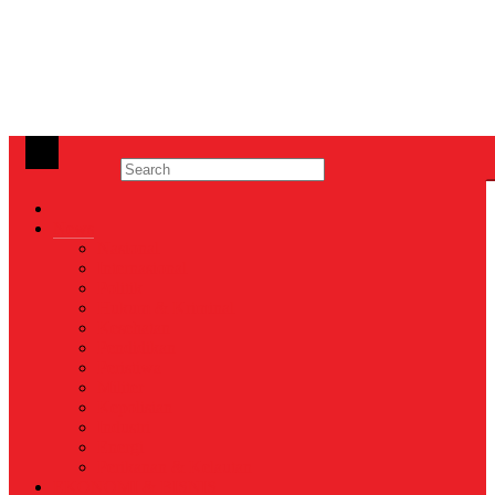
News
Nasional
Internasional
Politik
Hukum & Kriminal
Kesehatan
Pendidikan
Peristiwa
Militer
Kepolisian
Industri
Energi
Perikanan & Kelautan
EKONOMI & BISNIS