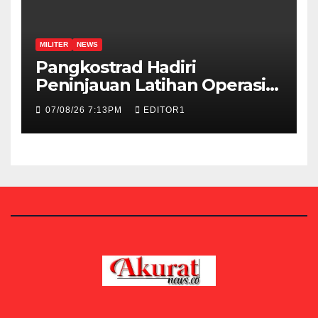
MILITER
NEWS
Pangkostrad Hadiri
Peninjauan Latihan Operasi
Terintegrasi TNI 2026 di
07/08/26 7:13PM
EDITOR1
Kepulauan Riau