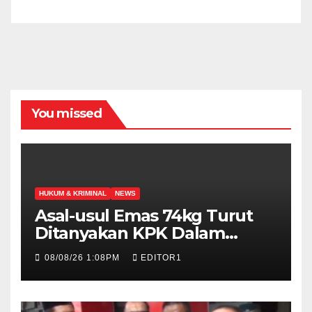
You missed
HUKUM & KRIMINAL
NEWS
Asal-usul Emas 74kg Turut
Ditanyakan KPK Dalam
Pemeriksaan Febrie
08/08/26 1:08PM
EDITOR1
Adriansyah