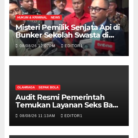
HUKUM & KRIMINAL
NEWS
Misteri Pemilik Senjata Api di
Bunker Sekolah Swasta di
Jakarta Selatan Terungkap
08/08/26 12:07PM
EDITOR1
OLAHRAGA
SEPAK BOLA
Audit Resmi Pemerintah
Temukan Layanan Seks Bagi
Wasit Asing di Skandal
08/08/26 11:13AM
EDITOR1
Federasi Sepak Bola Korea
Selatan