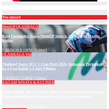
You missed
MotoGP
OLAHRAGA
Raul Fernandez Juara MotoGP Inggris 2026, Jorge Martin
Kedua
09/08/26 8:10PM
Editor1
OLAHRAGA
Voli
Thailand Juara SEA V Cup Putri 2026, Indonesia Peringkat
ke-3 Usai Kalah 1-3 dari Filipina
09/08/26 7:14PM
Editor1
RAGAM
WISATA & KULINER
Teuku Riefky Harsya Sebut Jakarta Dessert Week Jadi Ajang
Memperkenalkan Gastronomi ke Dunia Internasional
09/08/26 5:06PM
Editor1