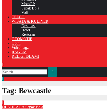
MotoGP
Sepak Bola
Voli
TELCO
WISATA & KULINER
Destinasi
Hotel
Restoran
OTOMOTIF
Opini
Voicemagz
RAGAM
RELIGI ISLAMI
Tag:
Bewcastle
OLAHRAGA
Sepak Bola