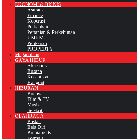
EKONOMI & BISNIS
Asuransi
Finance
Koperasi
Perbankan
Pertanian & Perkebunan
UMKM
Perikanan
PROPERTY
Megapolitan
GAYA HIDUP
Aksesoris
Busana
Kecantikan
Hangout
HIBURAN
Budaya
Film & TV
Musik
Selebriti
OLAHRAGA
Basket
Bela Diri
Bulutangkis
Formula1