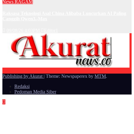
News
RAGAM
Raksasa Teknologi Asal China Alibaba Luncurkan AI Paling
Canggih Qwen3.-Max
09/08/26 4:03PM
Editor1
Publishing by Akurat
|
Theme: Newspaperex by
MTM
.
Redaksi
Pedoman Media Siber