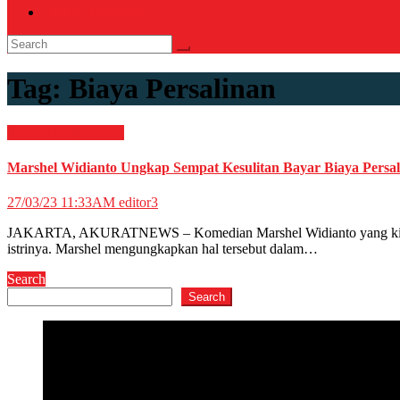
RELIGI ISLAMI
Tag:
Biaya Persalinan
HIBURAN
Selebriti
Marshel Widianto Ungkap Sempat Kesulitan Bayar Biaya Persa
27/03/23 11:33AM
editor3
JAKARTA, AKURATNEWS – Komedian Marshel Widianto yang kini me
istrinya. Marshel mengungkapkan hal tersebut dalam…
Search
Search