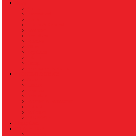
News
Nasional
Internasional
Politik
Hukum & Kriminal
Kesehatan
Pendidikan
Peristiwa
Militer
Kepolisian
Industri
Energi
Perikanan & Kelautan
EKONOMI & BISNIS
Asuransi
Finance
Koperasi
Perbankan
Pertanian & Perkebunan
UMKM
Perikanan
PROPERTY
Megapolitan
GAYA HIDUP
Aksesoris