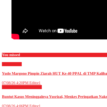
You missed
Militer
News
Yudo Margono Pimpin Ziarah HUT Ke-40 PPAL di TMP Kaliba
07/08/26 4:20PM
Editor1
Kesehatan
Nasional
News
Buntut Kasus Meninggalnya Yusrizal, Menkes Peringatkan Nak
07/08/26 4:06PM
Editor1