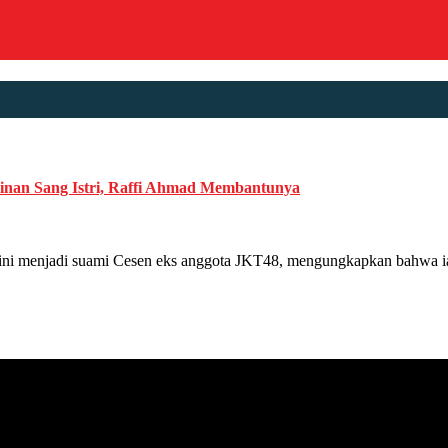
linan Sang Istri, Raffi Ahmad Membantunya
njadi suami Cesen eks anggota JKT48, mengungkapkan bahwa ia se