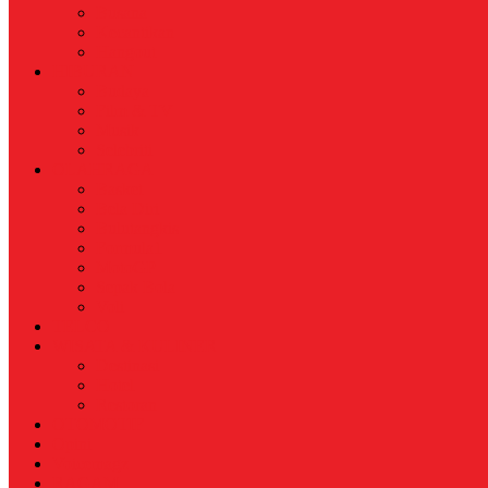
Busana
Kecantikan
Hangout
HIBURAN
Budaya
Film & TV
Musik
Selebriti
OLAHRAGA
Basket
Bela Diri
Bulutangkis
Formula1
MotoGP
Sepak Bola
Voli
TELCO
WISATA & KULINER
Destinasi
Hotel
Restoran
OTOMOTIF
Opini
Voicemagz
RAGAM