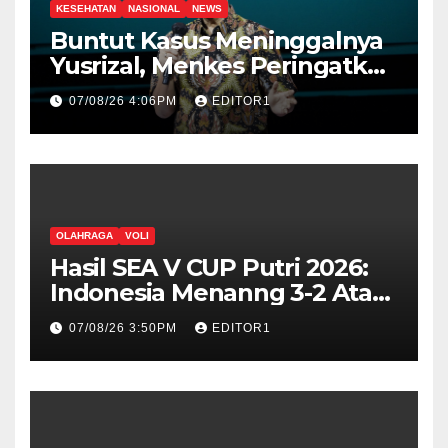
KESEHATAN
NASIONAL
NEWS
Buntut Kasus Meninggalnya
Yusrizal, Menkes Peringatkan
Nakes Harus Punya Empati
07/08/26 4:06PM
EDITOR1
OLAHRAGA
VOLI
Hasil SEA V CUP Putri 2026:
Indonesia Menanng 3-2 Atas
Vietnam
07/08/26 3:50PM
EDITOR1