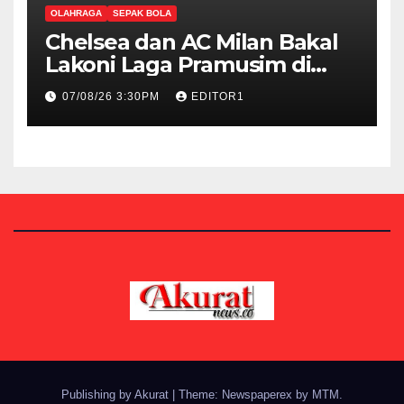
OLAHRAGA
SEPAK BOLA
Chelsea dan AC Milan Bakal
Lakoni Laga Pramusim di
Stadion GBK Besok
07/08/26 3:30PM
EDITOR1
Publishing by Akurat
|
Theme: Newspaperex by
MTM
.