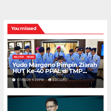
You missed
MILITER
NEWS
Yudo Margono Pimpin Ziarah
HUT Ke-40 PPAL di TMP
Kalibata
07/08/26 4:20PM
EDITOR1