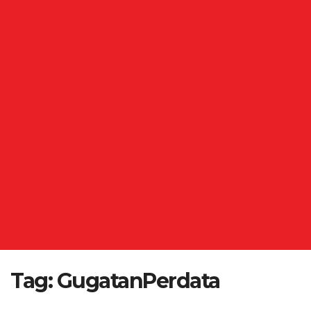
Tag:
GugatanPerdata