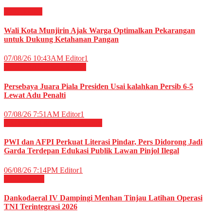
Megapolitan
Wali Kota Munjirin Ajak Warga Optimalkan Pekarangan
untuk Dukung Ketahanan Pangan
07/08/26 10:43AM
Editor1
OLAHRAGA
Sepak Bola
Persebaya Juara Piala Presiden Usai kalahkan Persib 6-5
Lewat Adu Penalti
07/08/26 7:51AM
Editor1
EKONOMI & BISNIS
Finance
PWI dan AFPI Perkuat Literasi Pindar, Pers Didorong Jadi
Garda Terdepan Edukasi Publik Lawan Pinjol Ilegal
06/08/26 7:14PM
Editor1
Militer
News
Dankodaeral IV Dampingi Menhan Tinjau Latihan Operasi
TNI Terintegrasi 2026