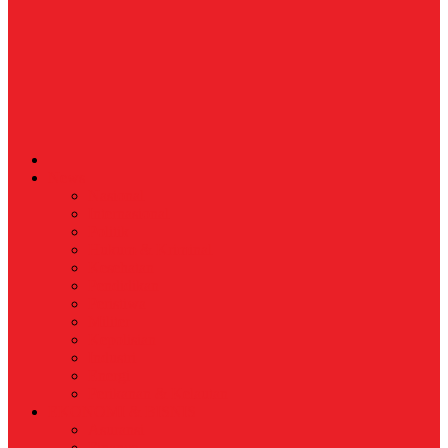
News
Nasional
Internasional
Politik
Hukum & Kriminal
Kesehatan
Pendidikan
Peristiwa
Militer
Kepolisian
Industri
Energi
Perikanan & Kelautan
EKONOMI & BISNIS
Asuransi
Finance