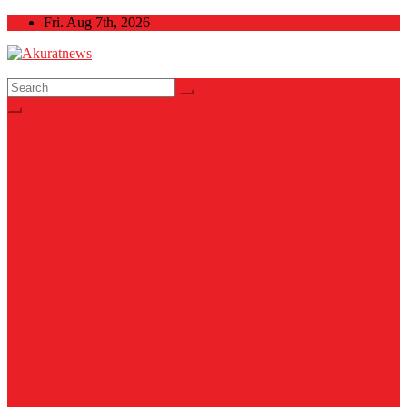
Skip
Fri. Aug 7th, 2026
to
content
Akuratnews
Informatif, Edukatif dan Inspiratif