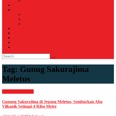
Voli
TELCO
WISATA & KULINER
Destinasi
Hotel
Restoran
OTOMOTIF
Opini
Voicemagz
RAGAM
RELIGI ISLAMI
Tag:
Gunug Sakurajima
Meletus
Internasional
News
Gunung Sakurajima di Jepang Meletus, Semburkan Abu
Vilkanik Setinggi 4 Ribu Meter