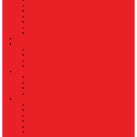
Koperasi
Perbankan
Pertanian & Perkebunan
UMKM
Perikanan
PROPERTY
Megapolitan
GAYA HIDUP
Aksesoris
Busana
Kecantikan
Hangout
HIBURAN
Budaya
Film & TV
Musik
Selebriti
OLAHRAGA
Basket
Bela Diri
Bulutangkis
Formula1
MotoGP
Sepak Bola