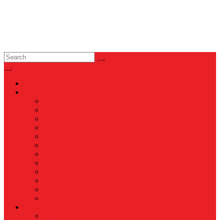
News
Nasional
Internasional
Politik
Hukum & Kriminal
Kesehatan
Pendidikan
Peristiwa
Militer
Kepolisian
Industri
Energi
Perikanan & Kelautan
EKONOMI & BISNIS
Asuransi