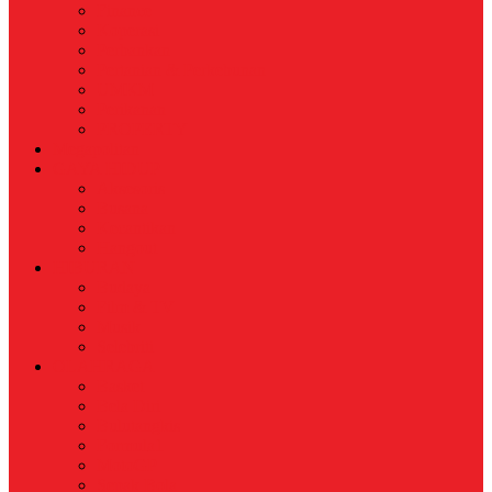
Finance
Koperasi
Perbankan
Pertanian & Perkebunan
UMKM
Perikanan
PROPERTY
Megapolitan
GAYA HIDUP
Aksesoris
Busana
Kecantikan
Hangout
HIBURAN
Budaya
Film & TV
Musik
Selebriti
OLAHRAGA
Basket
Bela Diri
Bulutangkis
Formula1
MotoGP
Sepak Bola