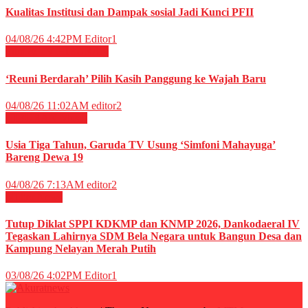
Kualitas Institusi dan Dampak sosial Jadi Kunci PFII
04/08/26 4:42PM
Editor1
Film & TV
HIBURAN
‘Reuni Berdarah’ Pilih Kasih Panggung ke Wajah Baru
04/08/26 11:02AM
editor2
HIBURAN
Musik
Usia Tiga Tahun, Garuda TV Usung ‘Simfoni Mahayuga’
Bareng Dewa 19
04/08/26 7:13AM
editor2
Militer
News
Tutup Diklat SPPI KDKMP dan KNMP 2026, Dankodaeral IV
Tegaskan Lahirnya SDM Bela Negara untuk Bangun Desa dan
Kampung Nelayan Merah Putih
03/08/26 4:02PM
Editor1