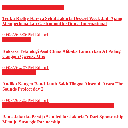
RAGAM
WISATA & KULINER
Teuku Riefky Harsya Sebut Jakarta Dessert Week Jadi Ajang
Memperkenalkan Gastronomi ke Dunia Internasional
09/08/26 5:06PM
Editor1
News
RAGAM
Raksasa Teknologi Asal China Alibaba Luncurkan AI Paling
Canggih Qwen3.-Max
09/08/26 4:03PM
Editor1
HIBURAN
Musik
Andika Kangen Band Jatuh Sakit Hingga Absen di Acara The
Sounds Project day 2
09/08/26 3:02PM
Editor1
EKONOMI & BISNIS
OLAHRAGA
Perbankan
Sepak Bola
Bank Jakarta–Persija “United for Jakarta”: Dari Sponsorship
Menuju Strategic Partnership