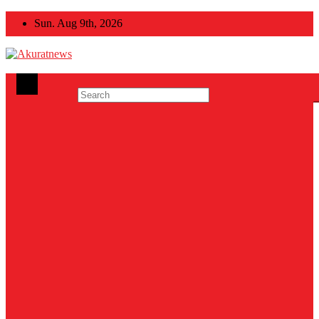
Skip
Sun. Aug 9th, 2026
to
content
Akuratnews
Informatif, Edukatif dan Inspiratif