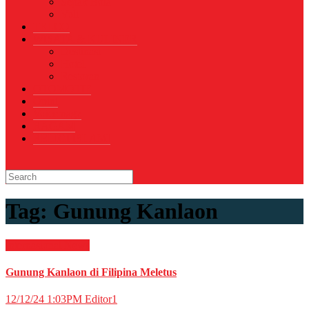
Sepak Bola
Voli
TELCO
WISATA & KULINER
Destinasi
Hotel
Restoran
OTOMOTIF
Opini
Voicemagz
RAGAM
RELIGI ISLAMI
Tag:
Gunung Kanlaon
Internasional
News
Gunung Kanlaon di Filipina Meletus
12/12/24 1:03PM
Editor1