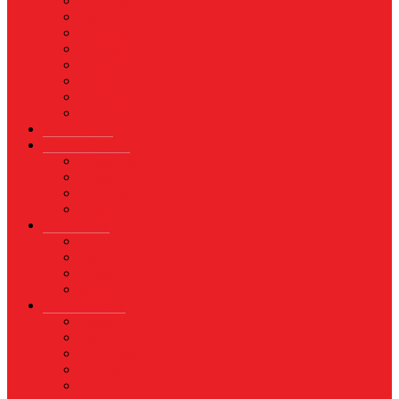
Asuransi
Finance
Koperasi
Perbankan
Pertanian & Perkebunan
UMKM
Perikanan
PROPERTY
Megapolitan
GAYA HIDUP
Aksesoris
Busana
Kecantikan
Hangout
HIBURAN
Budaya
Film & TV
Musik
Selebriti
OLAHRAGA
Basket
Bela Diri
Bulutangkis
Formula1
MotoGP