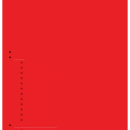
News
Nasional
Internasional
Politik
Hukum & Kriminal
Kesehatan
Pendidikan
Peristiwa
Militer
Kepolisian
Industri
Energi
Perikanan & Kelautan
EKONOMI & BISNIS