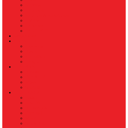
Koperasi
Perbankan
Pertanian & Perkebunan
UMKM
Perikanan
PROPERTY
Megapolitan
GAYA HIDUP
Aksesoris
Busana
Kecantikan
Hangout
HIBURAN
Budaya
Film & TV
Musik
Selebriti
OLAHRAGA
Basket
Bela Diri
Bulutangkis
Formula1
MotoGP
Sepak Bola