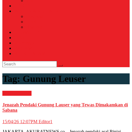
Voli
TELCO
WISATA & KULINER
Destinasi
Hotel
Restoran
OTOMOTIF
Opini
Voicemagz
RAGAM
RELIGI ISLAMI
Tag:
Gunung Leuser
News
Peristiwa
Jenazah Pendaki Gunung Lauser yang Tewas Dimakamkan di
Sabana
15/04/26 12:07PM
Editor1
JAKARTA, AKURATNEWS.co – Jenazah pendaki asal Binjai,