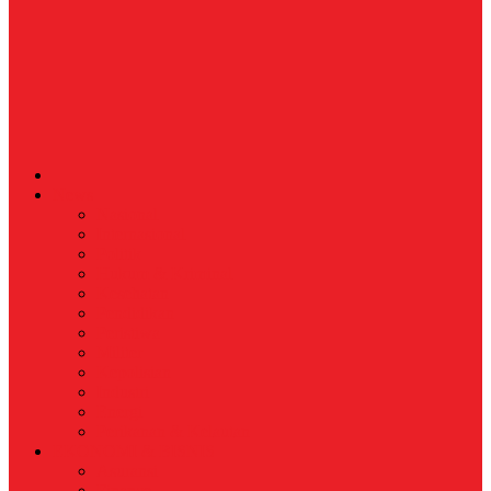
News
Nasional
Internasional
Politik
Hukum & Kriminal
Kesehatan
Pendidikan
Peristiwa
Militer
Kepolisian
Industri
Energi
Perikanan & Kelautan
EKONOMI & BISNIS
Asuransi
Finance