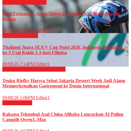
MotoGP
OLAHRAGA
Raul Fernandez Juara MotoGP Inggris 2026, Jorge Martin
Kedua
09/08/26 8:10PM
Editor1
OLAHRAGA
Voli
Thailand Juara SEA V Cup Putri 2026, Indonesia Peringkat
ke-3 Usai Kalah 1-3 dari Filipina
09/08/26 7:14PM
Editor1
RAGAM
WISATA & KULINER
Teuku Riefky Harsya Sebut Jakarta Dessert Week Jadi Ajang
Memperkenalkan Gastronomi ke Dunia Internasional
09/08/26 5:06PM
Editor1
News
RAGAM
Raksasa Teknologi Asal China Alibaba Luncurkan AI Paling
Canggih Qwen3.-Max
09/08/26 4:03PM
Editor1