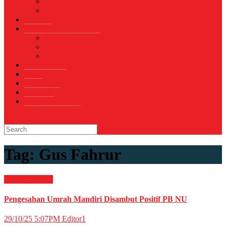
Sepak Bola
Voli
TELCO
WISATA & KULINER
Destinasi
Hotel
Restoran
OTOMOTIF
Opini
Voicemagz
RAGAM
RELIGI ISLAMI
Tag:
Gus Fahrur
Nasional
News
Pengesahan Umrah Mandiri Disambut Positif PB NU
29/10/25 5:07PM
Editor1