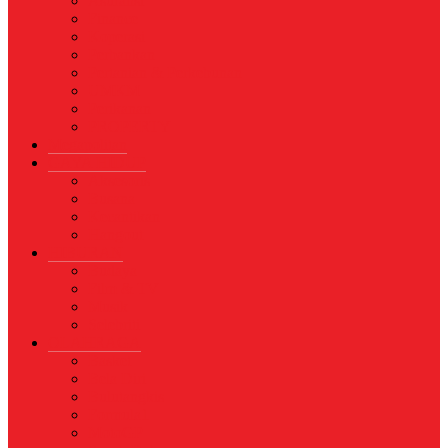
Asuransi
Finance
Koperasi
Perbankan
Pertanian & Perkebunan
UMKM
Perikanan
PROPERTY
Megapolitan
GAYA HIDUP
Aksesoris
Busana
Kecantikan
Hangout
HIBURAN
Budaya
Film & TV
Musik
Selebriti
OLAHRAGA
Basket
Bela Diri
Bulutangkis
Formula1
MotoGP