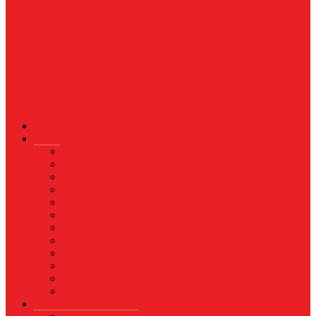
News
Nasional
Internasional
Politik
Hukum & Kriminal
Kesehatan
Pendidikan
Peristiwa
Militer
Kepolisian
Industri
Energi
Perikanan & Kelautan
EKONOMI & BISNIS