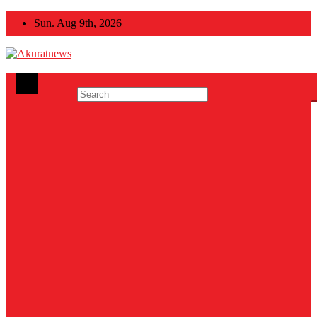
Skip
Sun. Aug 9th, 2026
to
content
Akuratnews
Informatif, Edukatif dan Inspiratif