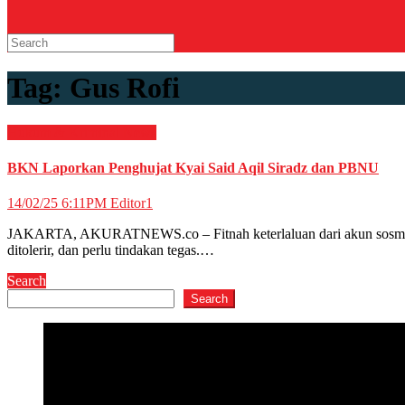
Tag:
Gus Rofi
Hukum & Kriminal
News
BKN Laporkan Penghujat Kyai Said Aqil Siradz dan PBNU
14/02/25 6:11PM
Editor1
JAKARTA, AKURATNEWS.co – Fitnah keterlaluan dari akun sosmed @h
ditolerir, dan perlu tindakan tegas.…
Search
Search