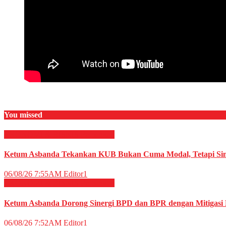
You missed
EKONOMI & BISNIS
Perbankan
Ketum Asbanda Tekankan KUB Bukan Cuma Modal, Tetapi Sin
06/08/26 7:55AM
Editor1
EKONOMI & BISNIS
Perbankan
Ketum Asbanda Dorong Sinergi BPD dan BPR dengan Mitigasi R
06/08/26 7:52AM
Editor1