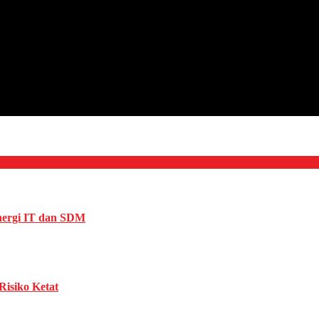
ergi IT dan SDM
isiko Ketat