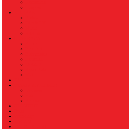
Kecantikan
Hangout
HIBURAN
Budaya
Film & TV
Musik
Selebriti
OLAHRAGA
Basket
Bela Diri
Bulutangkis
Formula1
MotoGP
Sepak Bola
Voli
TELCO
WISATA & KULINER
Destinasi
Hotel
Restoran
OTOMOTIF
Opini
Voicemagz
RAGAM
RELIGI ISLAMI