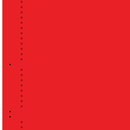
Nasional
Internasional
Politik
Hukum & Kriminal
Kesehatan
Pendidikan
Peristiwa
Militer
Kepolisian
Industri
Energi
Perikanan & Kelautan
EKONOMI & BISNIS
Asuransi
Finance
Koperasi
Perbankan
Pertanian & Perkebunan
UMKM
Perikanan
PROPERTY
Megapolitan
GAYA HIDUP
Aksesoris
Busana