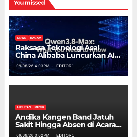
You missed
NEWS
RAGAM
Raksasa Teknologi Asal
China Alibaba Luncurkan AI
Paling Canggih Qwen3.-Max
09/08/26 4:03PM
EDITOR1
HIBURAN
MUSIK
Andika Kangen Band Jatuh
Sakit Hingga Absen di Acara
The Sounds Project day 2
09/08/26 3:02PM
EDITOR1