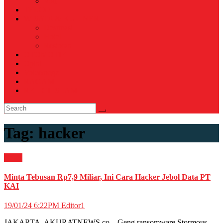
Voli
TELCO
WISATA & KULINER
Destinasi
Hotel
Restoran
OTOMOTIF
Opini
Voicemagz
RAGAM
RELIGI ISLAMI
Tag:
hacker
News
Minta Tebusan Rp7,9 Miliar, Ini Cara Hacker Jebol Data PT
KAI
19/01/24 6:22PM
Editor1
JAKARTA, AKURATNEWS.co – Geng ransomware Stormous