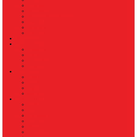
Koperasi
Perbankan
Pertanian & Perkebunan
UMKM
Perikanan
PROPERTY
Megapolitan
GAYA HIDUP
Aksesoris
Busana
Kecantikan
Hangout
HIBURAN
Budaya
Film & TV
Musik
Selebriti
OLAHRAGA
Basket
Bela Diri
Bulutangkis
Formula1
MotoGP
Sepak Bola