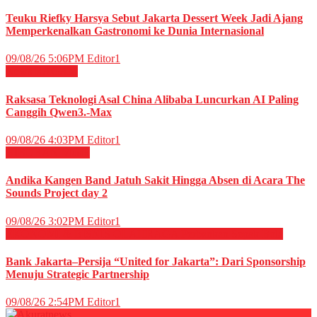
Teuku Riefky Harsya Sebut Jakarta Dessert Week Jadi Ajang
Memperkenalkan Gastronomi ke Dunia Internasional
09/08/26 5:06PM
Editor1
News
RAGAM
Raksasa Teknologi Asal China Alibaba Luncurkan AI Paling
Canggih Qwen3.-Max
09/08/26 4:03PM
Editor1
HIBURAN
Musik
Andika Kangen Band Jatuh Sakit Hingga Absen di Acara The
Sounds Project day 2
09/08/26 3:02PM
Editor1
EKONOMI & BISNIS
OLAHRAGA
Perbankan
Sepak Bola
Bank Jakarta–Persija “United for Jakarta”: Dari Sponsorship
Menuju Strategic Partnership
09/08/26 2:54PM
Editor1