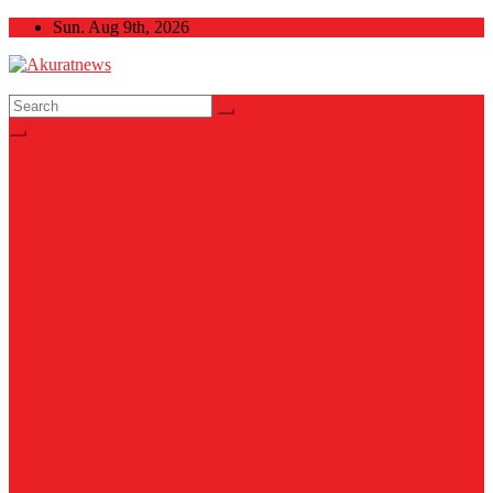
Skip
Sun. Aug 9th, 2026
to
content
Akuratnews
Informatif, Edukatif dan Inspiratif