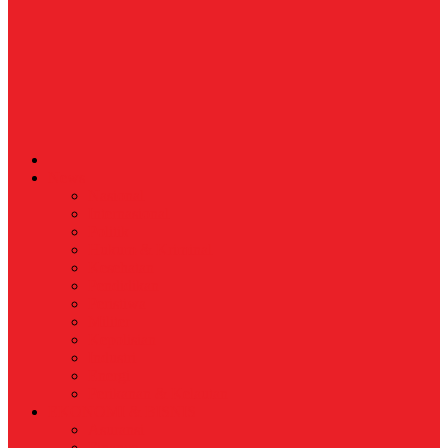
News
Nasional
Internasional
Politik
Hukum & Kriminal
Kesehatan
Pendidikan
Peristiwa
Militer
Kepolisian
Industri
Energi
Perikanan & Kelautan
EKONOMI & BISNIS
Asuransi
Finance