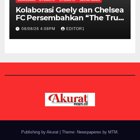
Kolaborasi Geely dan Chelsea
FC Persembahkan “The True
Blue Journey di Indonesia”
08/08/26 4:08PM
EDITOR1
Publishing by Akurat
|
Theme: Newspaperex by
MTM
.