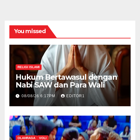
You missed
RELIGI ISLAMI
Hukum Bertawasul dengan
Nabi SAW dan Para Wali
08/08/26 6:17PM
EDITOR1
OLAHRAGA
VOLI