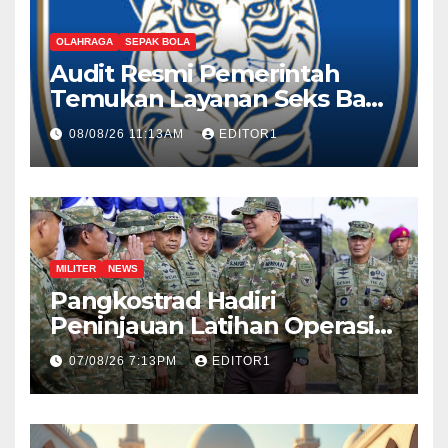
OLAHRAGA
SEPAK BOLA
Audit Resmi Pemerintah
Temukan Layanan Seks Bagi
Wasit Asing di Skandal
08/08/26 11:13AM
EDITOR1
Federasi Sepak Bola Korea
Selatan
MILITER
NEWS
Pangkostrad Hadiri
Peninjauan Latihan Operasi
Terintegrasi TNI 2026 di
07/08/26 7:13PM
EDITOR1
Kepulauan Riau