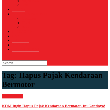
Sepak Bola
Voli
TELCO
WISATA & KULINER
Destinasi
Hotel
Restoran
OTOMOTIF
Opini
Voicemagz
RAGAM
RELIGI ISLAMI
Tag:
Hapus Pajak Kendaraan
Bermotor
Daerah
News
KDM Ingin Hapus Pajak Kendaraan Bermotor, Ini Gantinya!