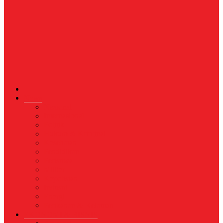
News
Nasional
Internasional
Politik
Hukum & Kriminal
Kesehatan
Pendidikan
Peristiwa
Militer
Kepolisian
Industri
Energi
Perikanan & Kelautan
EKONOMI & BISNIS