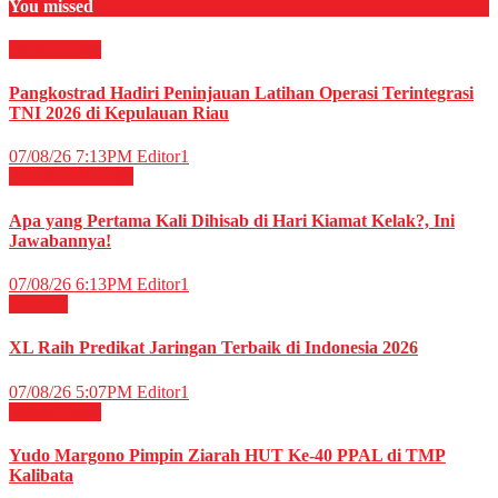
You missed
Militer
News
Pangkostrad Hadiri Peninjauan Latihan Operasi Terintegrasi
TNI 2026 di Kepulauan Riau
07/08/26 7:13PM
Editor1
RELIGI ISLAMI
Apa yang Pertama Kali Dihisab di Hari Kiamat Kelak?, Ini
Jawabannya!
07/08/26 6:13PM
Editor1
TELCO
XL Raih Predikat Jaringan Terbaik di Indonesia 2026
07/08/26 5:07PM
Editor1
Militer
News
Yudo Margono Pimpin Ziarah HUT Ke-40 PPAL di TMP
Kalibata