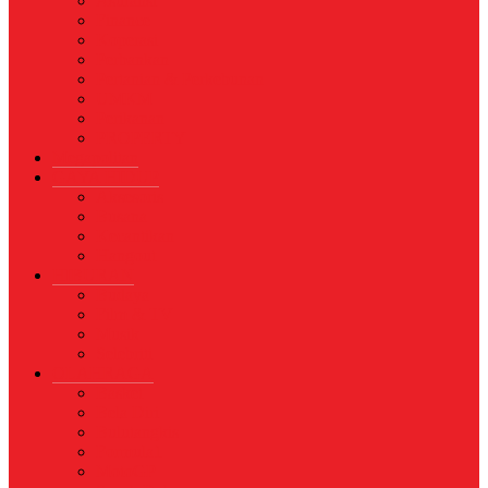
Asuransi
Finance
Koperasi
Perbankan
Pertanian & Perkebunan
UMKM
Perikanan
PROPERTY
Megapolitan
GAYA HIDUP
Aksesoris
Busana
Kecantikan
Hangout
HIBURAN
Budaya
Film & TV
Musik
Selebriti
OLAHRAGA
Basket
Bela Diri
Bulutangkis
Formula1
MotoGP