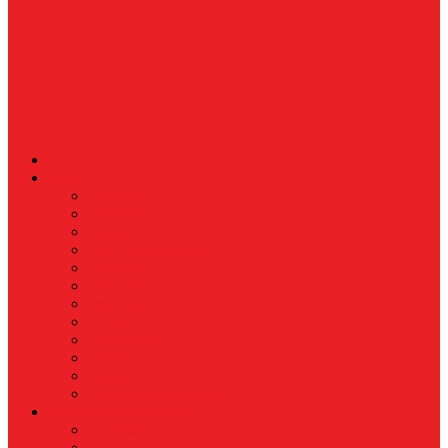
News
Nasional
Internasional
Politik
Hukum & Kriminal
Kesehatan
Pendidikan
Peristiwa
Militer
Kepolisian
Industri
Energi
Perikanan & Kelautan
EKONOMI & BISNIS
Asuransi
Finance