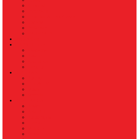
Koperasi
Perbankan
Pertanian & Perkebunan
UMKM
Perikanan
PROPERTY
Megapolitan
GAYA HIDUP
Aksesoris
Busana
Kecantikan
Hangout
HIBURAN
Budaya
Film & TV
Musik
Selebriti
OLAHRAGA
Basket
Bela Diri
Bulutangkis
Formula1
MotoGP
Sepak Bola