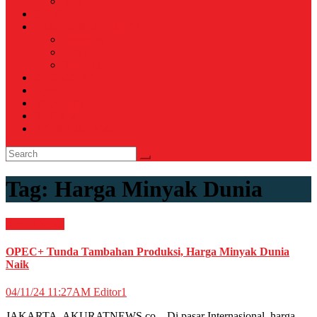
Voli
TELCO
WISATA & KULINER
Destinasi
Hotel
Restoran
OTOMOTIF
Opini
Voicemagz
RAGAM
RELIGI ISLAMI
Tag:
Harga Minyak Dunia
Energi
News
OPEC+ Tunda Tambahan Produksi, Harga Minyak Dunia
Naik
04/11/24 11:27AM
Editor1
JAKARTA, AKURATNEWS.co – Di pasar Internasional, harga