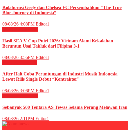
Kolaborasi Geely dan Chelsea FC Persembahkan “The True
Blue Journey di Indonesia”
08/08/26 4:08PM
Editor1
OLAHRAGA
Voli
Hasil SEA V Cup Putri 2026: Vietnam Alami Kekalahan
Beruntun Usai Takluk dari Filipina 3-1
08/08/26 3:56PM
Editor1
HIBURAN
Musik
After Halt Coba Peruntungan di Industri Musik Indonesia
Lewat Rilis Single Debut “Kontraktor”
08/08/26 3:06PM
Editor1
Internasional
News
Sebanyak 500 Tentara AS Tewas Selama Perang Melawan Iran
08/08/26 2:11PM
Editor1