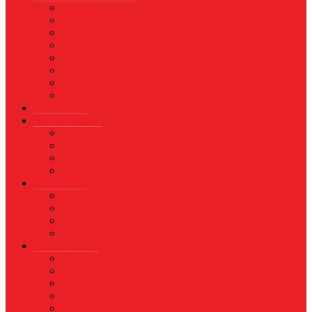
Asuransi
Finance
Koperasi
Perbankan
Pertanian & Perkebunan
UMKM
Perikanan
PROPERTY
Megapolitan
GAYA HIDUP
Aksesoris
Busana
Kecantikan
Hangout
HIBURAN
Budaya
Film & TV
Musik
Selebriti
OLAHRAGA
Basket
Bela Diri
Bulutangkis
Formula1
MotoGP