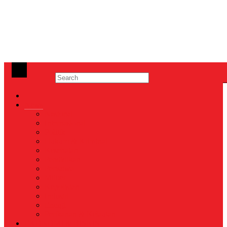
News
Nasional
Internasional
Politik
Hukum & Kriminal
Kesehatan
Pendidikan
Peristiwa
Militer
Kepolisian
Industri
Energi
Perikanan & Kelautan
EKONOMI & BISNIS