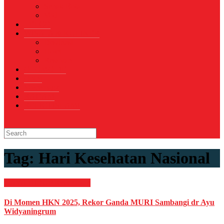
Sepak Bola
Voli
TELCO
WISATA & KULINER
Destinasi
Hotel
Restoran
OTOMOTIF
Opini
Voicemagz
RAGAM
RELIGI ISLAMI
Tag:
Hari Kesehatan Nasional
GAYA HIDUP
Kecantikan
Di Momen HKN 2025, Rekor Ganda MURI Sambangi dr Ayu
Widyaningrum