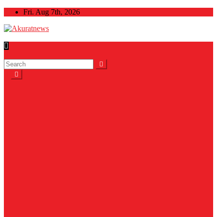
Skip
Fri. Aug 7th, 2026
to
content
Akuratnews
Informatif, Edukatif dan Inspiratif