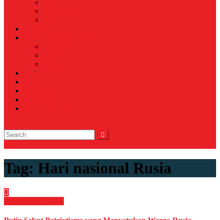
MotoGP
Sepak Bola
Voli
TELCO
WISATA & KULINER
Destinasi
Hotel
Restoran
OTOMOTIF
Opini
Voicemagz
RAGAM
RELIGI ISLAMI
Tag:
Hari nasional Rusia
Internasional
News