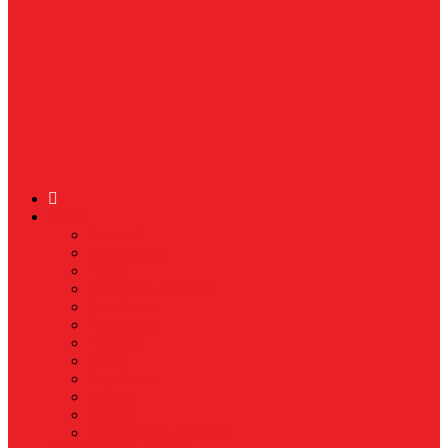
News
Nasional
Internasional
Politik
Hukum & Kriminal
Kesehatan
Pendidikan
Peristiwa
Militer
Kepolisian
Industri
Energi
Perikanan & Kelautan