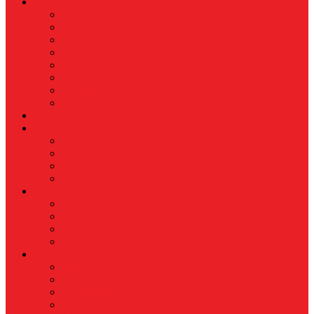
EKONOMI & BISNIS
Asuransi
Finance
Koperasi
Perbankan
Pertanian & Perkebunan
UMKM
Perikanan
PROPERTY
Megapolitan
GAYA HIDUP
Aksesoris
Busana
Kecantikan
Hangout
HIBURAN
Budaya
Film & TV
Musik
Selebriti
OLAHRAGA
Basket
Bela Diri
Bulutangkis
Formula1