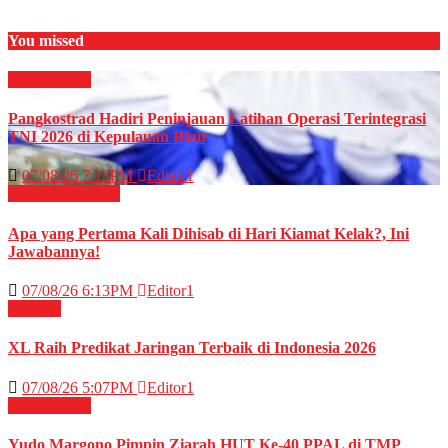
You missed
Militer
News
Pangkostrad Hadiri Peninjauan Latihan Operasi Terintegrasi
TNI 2026 di Kepulauan Riau
07/08/26 7:13PM
Editor1
RELIGI ISLAMI
Apa yang Pertama Kali Dihisab di Hari Kiamat Kelak?, Ini
Jawabannya!
07/08/26 6:13PM
Editor1
TELCO
XL Raih Predikat Jaringan Terbaik di Indonesia 2026
07/08/26 5:07PM
Editor1
Militer
News
Yudo Margono Pimpin Ziarah HUT Ke-40 PPAL di TMP