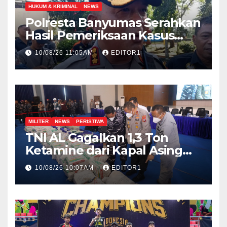
HUKUM & KRIMINAL
NEWS
Polresta Banyumas Serahkan
Hasil Pemeriksaan Kasus
Kematian Sutrimo ke Polda
10/08/26 11:05AM
EDITOR1
Metro Jaya
MILITER
NEWS
PERISTIWA
TNI AL Gagalkan 1,3 Ton
Ketamine dari Kapal Asing
MV King Sun Berbendera
10/08/26 10:07AM
EDITOR1
Tanzania