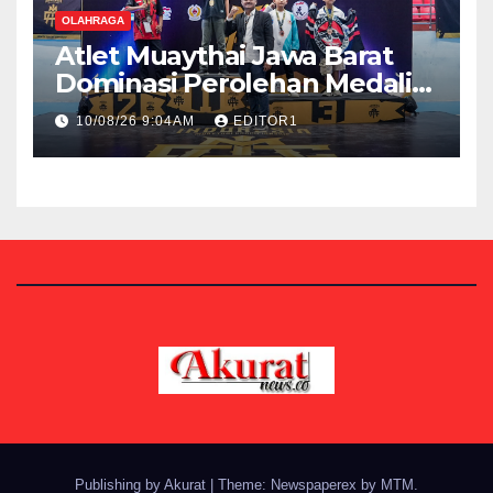
OLAHRAGA
Atlet Muaythai Jawa Barat
Dominasi Perolehan Medali
di IMC 2026
10/08/26 9:04AM
EDITOR1
Publishing by Akurat
|
Theme: Newspaperex by
MTM
.