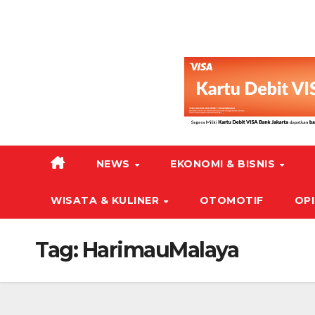
NEWS
EKONOMI & BISNIS
WISATA & KULINER
OTOMOTIF
OPI
Tag:
HarimauMalaya