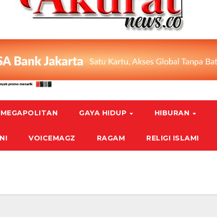
MEGAPOLITAN
GAYA HIDUP
HIBURAN
NI
VOICEMAGZ
RAGAM
RELIGI ISLAMI