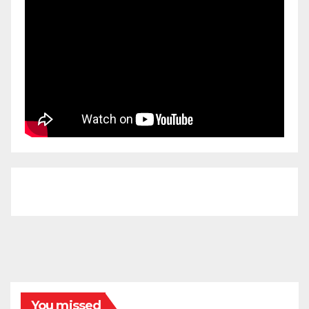
You missed