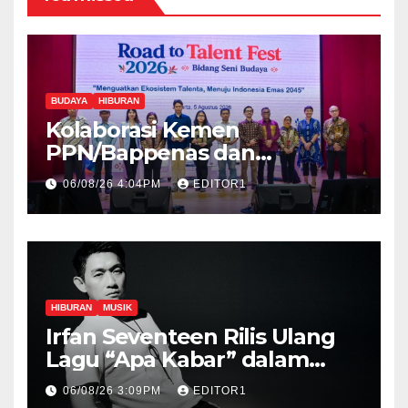
BUDAYA
HIBURAN
Kolaborasi Kemen
PPN/Bappenas dan
Kemenbud Bakal Menggelar
06/08/26 4:04PM
EDITOR1
Talen Fest 2026
HIBURAN
MUSIK
Irfan Seventeen Rilis Ulang
Lagu “Apa Kabar” dalam
Versi Terbaru
06/08/26 3:09PM
EDITOR1