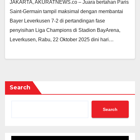
JAKARTA, AKURATNEWS.co – Juara bertahan Paris
Saint-Germain tampil maksimal dengan membantai
Bayer Leverkusen 7-2 di pertandingan fase
penyisihan Liga Champions di Stadion BayArena,
Leverkusen, Rabu, 22 Oktober 2025 dini hari…
Search
Search