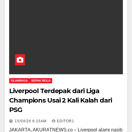
OLAHRAGA
SEPAK BOLA
Liverpool Terdepak dari Liga
Champions Usai 2 Kali Kalah dari
PSG
15/04/26 6:15AM
EDITOR1
JAKARTA, AKURATNEWS.co – Liverpool alami nasib