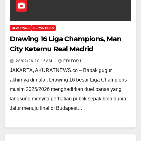
OLAHRAGA
SEPAK BOLA
Drawing 16 Liga Champions, Man
City Ketemu Real Madrid
28/02/26 10:16AM
EDITOR1
JAKARTA, AKURATNEWS.co – Babak gugur
akhirnya dimulai. Drawing 16 besar Liga Champions
musim 2025/2026 menghadirkan duel panas yang
langsung menyita perhatian publik sepak bola dunia.
Jalur menuju final di Budapest…