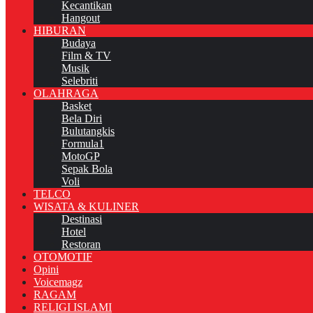
Kecantikan
Hangout
HIBURAN
Budaya
Film & TV
Musik
Selebriti
OLAHRAGA
Basket
Bela Diri
Bulutangkis
Formula1
MotoGP
Sepak Bola
Voli
TELCO
WISATA & KULINER
Destinasi
Hotel
Restoran
OTOMOTIF
Opini
Voicemagz
RAGAM
RELIGI ISLAMI