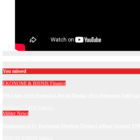
You missed
EKONOMI & BISNIS
Finance
PWI dan AFPI Perkuat Literasi Pindar, Pers Didorong Jadi Gar
06/08/26 7:14PM
Editor1
Militer
News
Dankodaeral IV Dampingi Menhan Tinjau Latihan Operasi TNI 
06/08/26 6:08PM
Editor1