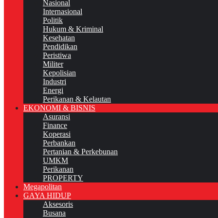
Nasional
Internasional
Politik
Hukum & Kriminal
Kesehatan
Pendidikan
Peristiwa
Militer
Kepolisian
Industri
Energi
Perikanan & Kelautan
EKONOMI & BISNIS
Asuransi
Finance
Koperasi
Perbankan
Pertanian & Perkebunan
UMKM
Perikanan
PROPERTY
Megapolitan
GAYA HIDUP
Aksesoris
Busana